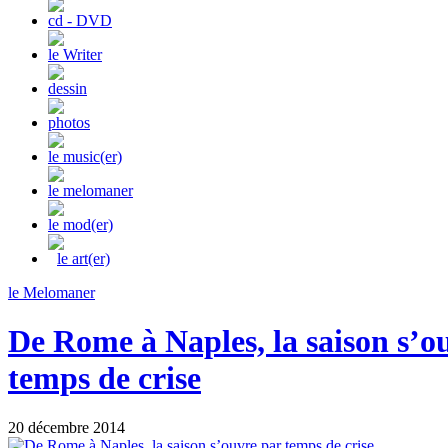
cd - DVD
le Writer
dessin
photos
le music(er)
le melomaner
le mod(er)
le art(er)
le Melomaner
De Rome à Naples, la saison s’o
temps de crise
20 décembre 2014