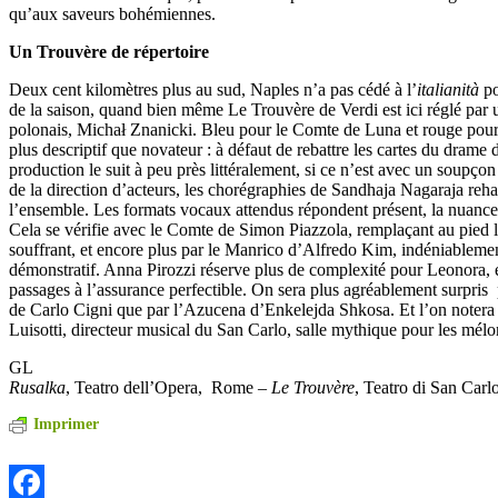
qu’aux saveurs bohémiennes.
Un Trouvère de répertoire
Deux cent kilomètres plus au sud, Naples n’a pas cédé à l’
italianità
po
de la saison, quand bien même Le Trouvère de Verdi est ici réglé par 
polonais, Michał Znanicki. Bleu pour le Comte de Luna et rouge pour 
plus descriptif que novateur : à défaut de rebattre les cartes du drame 
production le suit à peu près littéralement, si ce n’est avec un soupçon
de la direction d’acteurs, les chorégraphies de Sandhaja Nagaraja re
l’ensemble. Les formats vocaux attendus répondent présent, la nuanc
Cela se vérifie avec le Comte de Simon Piazzola, remplaçant au pied
souffrant, et encore plus par le Manrico d’Alfredo Kim, indéniablement
démonstratif. Anna Pirozzi réserve plus de complexité pour Leonora, e
passages à l’assurance perfectible. On sera plus agréablement surpris 
de Carlo Cigni que par l’Azucena d’Enkelejda Shkosa. Et l’on notera
Luisotti, directeur musical du San Carlo, salle mythique pour les mél
GL
Rusalka
, Teatro dell’Opera, Rome –
Le Trouvère
, Teatro di San Car
Imprimer