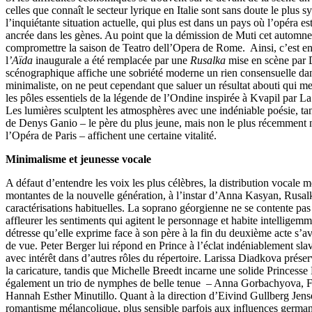
celles que connaît le secteur lyrique en Italie sont sans doute le plus
l’inquiétante situation actuelle, qui plus est dans un pays où l’opéra es
ancrée dans les gènes. Au point que la démission de Muti cet automn
compromettre la saison de Teatro dell’Opera de Rome. Ainsi, c’est e
l
’Aïda
inaugurale a été remplacée par une
Rusalka
mise en scène par D
scénographique affiche une sobriété moderne un rien consensuelle d
minimaliste, on ne peut cependant que saluer un résultat abouti qui m
les pôles essentiels de la légende de l’Ondine inspirée à Kvapil par L
Les lumières sculptent les atmosphères avec une indéniable poésie, ta
de Denys Ganio – le père du plus jeune, mais non le plus récemment 
l’Opéra de Paris – affichent une certaine vitalité.
Minimalisme et jeunesse vocale
A défaut d’entendre les voix les plus célèbres, la distribution vocale 
montantes de la nouvelle génération, à l’instar d’Anna Kasyan, Rusal
caractérisations habituelles. La soprano géorgienne ne se contente pas d
affleurer les sentiments qui agitent le personnage et habite intelligemm
détresse qu’elle exprime face à son père à la fin du deuxième acte s’av
de vue. Peter Berger lui répond en Prince à l’éclat indéniablement sla
avec intérêt dans d’autres rôles du répertoire. Larissa Diadkova préser
la caricature, tandis que Michelle Breedt incarne une solide Princesse
également un trio de nymphes de belle tenue – Anna Gorbachyova, Fe
Hannah Esther Minutillo. Quant à la direction d’Eivind Gullberg Jense
romantisme mélancolique, plus sensible parfois aux influences germani