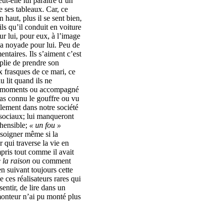
ut-elle lui paraitre d’un
 ses tableaux. Car, ce
n haut, plus il se sent bien,
ls qu’il conduit en voiture
ur lui, pour eux, à l’image
 la noyade pour lui. Peu de
ntaires. Ils s’aiment c’est
upplie de prendre son
x frasques de ce mari, ce
 lit quand ils ne
ces moments ou accompagné
pas connu le gouffre ou vu
llement dans notre société
 sociaux; lui manqueront
hensible;
« un fou »
s soigner même si la
qui traverse la vie en
mpris tout comme il avait
 la raison
ou
comment
en suivant toujours cette
 ces réalisateurs rares qui
entir, de lire dans un
monteur n’ai pu monté plus