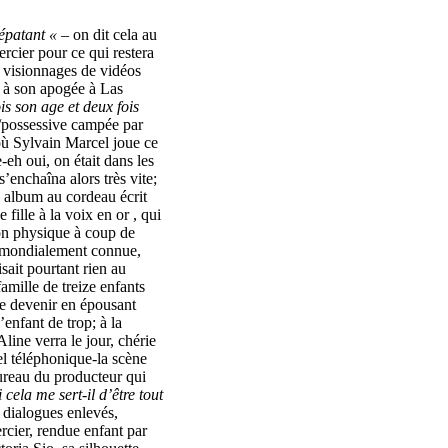
épatant «
– on dit cela au
ercier pour ce qui restera
et visionnages de vidéos
 à son apogée à Las
is son age et deux fois
e/possessive campée par
ù Sylvain Marcel joue ce
eh oui, on était dans les
s’enchaîna alors très vite;
 album au cordeau écrit
ille à la voix en or , qui
son physique à coup de
l mondialement connue,
sait pourtant rien au
amille de treize enfants
le devenir en épousant
’enfant de trop; à la
 Aline verra le jour, chérie
pel téléphonique-la scène
bureau du producteur qui
cela me sert-il d’être tout
s dialogues enlevés,
ercier, rendue enfant par