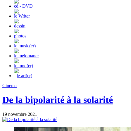
cd - DVD
le Writer
dessin
photos
le music(er)
le melomaner
le mod(er)
le art(er)
Cinema
De la bipolarité à la solarité
19 novembre 2021