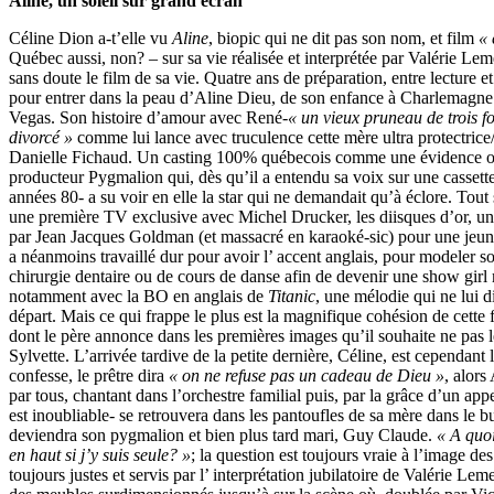
Aline, un soleil sur grand écran
Céline Dion a-t’elle vu
Aline
, biopic qui ne dit pas son nom, et film
« 
Québec aussi, non? – sur sa vie réalisée et interprétée par Valérie Lem
sans doute le film de sa vie. Quatre ans de préparation, entre lecture 
pour entrer dans la peau d’Aline Dieu, de son enfance à Charlemagne
Vegas. Son histoire d’amour avec René-
« un vieux pruneau de trois fo
divorcé »
comme lui lance avec truculence cette mère ultra protectric
Danielle Fichaud. Un casting 100% québecois comme une évidence o
producteur Pygmalion qui, dès qu’il a entendu sa voix sur une cassette-
années 80- a su voir en elle la star qui ne demandait qu’à éclore. Tout 
une première TV exclusive avec Michel Drucker, les diisques d’or, un
par Jean Jacques Goldman (et massacré en karaoké-sic) pour une jeune f
a néanmoins travaillé dur pour avoir l’ accent anglais, pour modeler 
chirurgie dentaire ou de cours de danse afin de devenir une show gir
notamment avec la BO en anglais de
Titanic
, une mélodie qui ne lui di
départ. Mais ce qui frappe le plus est la magnifique cohésion de cette f
dont le père annonce dans les premières images qu’il souhaite ne pas 
Sylvette. L’arrivée tardive de la petite dernière, Céline, est cependant l
confesse, le prêtre dira
« on ne refuse pas un cadeau de Dieu »
, alors
par tous, chantant dans l’orchestre familial puis, par la grâce d’un ap
est inoubliable- se retrouvera dans les pantoufles de sa mère dans le 
deviendra son pygmalion et bien plus tard mari, Guy Claude.
« A quoi 
en haut si j’y suis seule? »
; la question est toujours vraie à l’image de
toujours justes et servis par l’ interprétation jubilatoire de Valérie Lem