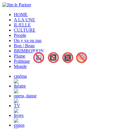
HOME
A LA UNE
IL/ELLE
CULTURE
People
On y va ou pas
Bon / Beau
BRIMBORION
Plume
Politique
Monde
cinéma
théatre
opera, danse
TV
livres
expos