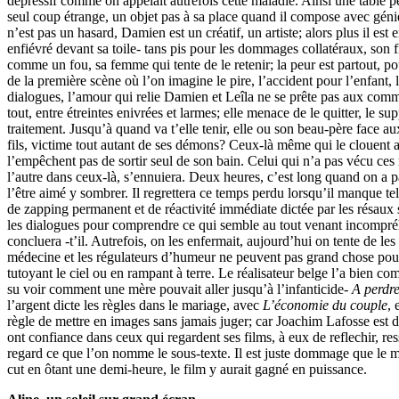
dépressif comme on appelait autrefois cette maladie. Ainsi une table pe
seul coup étrange, un objet pas à sa place quand il compose avec génie
n’est pas un hasard, Damien est un créatif, un artiste; alors plus il est e
enfiévré devant sa toile- tans pis pour les dommages collatéraux, son fi
comme un fou, sa femme qui tente de le retenir; la peur est partout, po
de la première scène où l’on imagine le pire, l’accident pour l’enfant,
dialogues, l’amour qui relie Damien et Leîla ne se prête pas aux comme
tout, entre étreintes enivrées et larmes; elle menace de le quitter, le s
traitement. Jusqu’à quand va t’elle tenir, elle ou son beau-père face au
fils, victime tout autant de ses démons? Ceux-là même qui le clouent au
l’empêchent pas de sortir seul de son bain. Celui qui n’a pas vécu 
l’autre dans ceux-là, s’ennuiera. Deux heures, c’est long quand on a 
l’être aimé y sombrer. Il regrettera ce temps perdu lorsqu’il manque te
de zapping permanent et de réactivité immédiate dictée par les résaux
les dialogues pour comprendre ce qui semble au tout venant incompré
concluera -t’il. Autrefois, on les enfermait, aujourd’hui on tente de le
médecine et les régulateurs d’humeur ne peuvent pas grand chose pour 
tutoyant le ciel ou en rampant à terre. Le réalisateur belge l’a bien co
su voir comment une mère pouvait aller jusqu’à l’infanticide-
A perdre
l’argent dicte les règles dans le mariage, avec
L’économie du couple
, 
règle de mettre en images sans jamais juger; car Joachim Lafosse est de
ont confiance dans ceux qui regardent ses films, à eux de reflechir, ress
regard ce que l’on nomme le sous-texte. Il est juste dommage que le 
cut en ôtant une demi-heure, le film y aurait gagné en puissance.