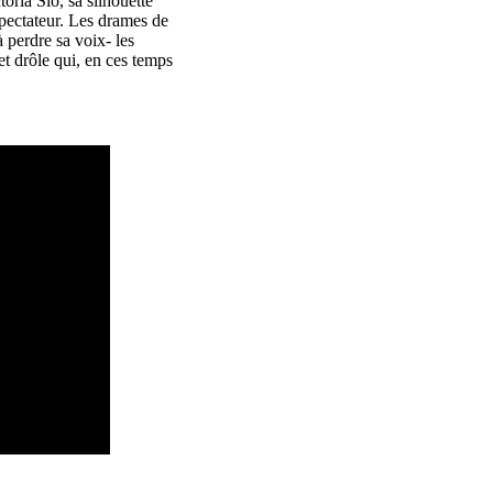
oria Sio, sa silhouette
pectateur. Les drames de
à perdre sa voix- les
 et drôle qui, en ces temps