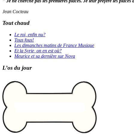
" Je ne cherche pas les premières places. Je leur préfère les places 
Jean Cocteau
Tout chaud
Le roi, enfin nu?
Tous fous!
Les dimanches matins de France Musique
Et la Syrie, on en est où?
Meurice et sa dernière sur Nova
L’os du jour