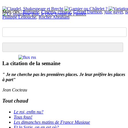
Mots clés :
Bretagne
,
Cinéma
,
critique
,
Gérard Darmon
,
julie gayet
,
n
Philippe Lellouche
,
Rocher Abraham
La citation de la semaine
" Je ne cherche pas les premières places. Je leur préfère les places
à part"
Jean Cocteau
Tout chaud
Le roi, enfin nu?
Tous fous!
Les dimanches matins de France Musique
Et la Syrie, on en est où?