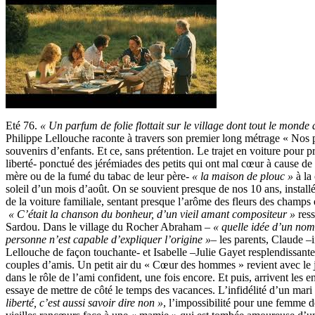
Eté 76.
« Un parfum de folie flottait sur le village dont tout le monde 
Philippe Lellouche raconte à travers son premier long métrage « Nos p
souvenirs d’enfants. Et ce, sans prétention. Le trajet en voiture pour pr
liberté- ponctué des jérémiades des petits qui ont mal cœur à cause de
mère ou de la fumé du tabac de leur père-
« la maison de plouc »
à la
soleil d’un mois d’août. On se souvient presque de nos 10 ans, installé
de la voiture familiale, sentant presque l’arôme des fleurs des champs 
« C’était la chanson du bonheur, d’un vieil amant compositeur »
ress
Sardou. Dans le village du Rocher Abraham –
« quelle idée d’un nom
personne n’est capable d’expliquer l’origine »
– les parents, Claude –i
Lellouche de façon touchante- et Isabelle –Julie Gayet resplendissante
couples d’amis. Un petit air du « Cœur des hommes » revient avec le
dans le rôle de l’ami confident, une fois encore. Et puis, arrivent les 
essaye de mettre de côté le temps des vacances. L’infidélité d’un mari
liberté, c’est aussi savoir dire non »
, l’impossibilité pour une femme de