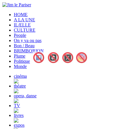
HOME
A LA UNE
IL/ELLE
CULTURE
People
On y va ou pas
Bon / Beau
BRIMBORION
Plume
Politique
Monde
cinéma
théatre
opera, danse
TV
livres
expos