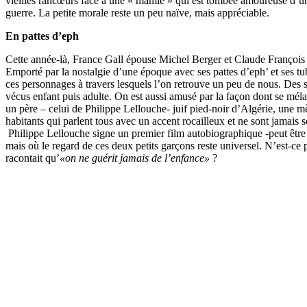
vieilles rancœurs face à une « mamie » qui est tombée amoureuse d’un
guerre. La petite morale reste un peu naïve, mais appréciable.
En pattes d’eph
Cette année-là, France Gall épouse Michel Berger et Claude François 
Emporté par la nostalgie d’une époque avec ses pattes d’eph’ et ses tu
ces personnages à travers lesquels l’on retrouve un peu de nous. Des 
vécus enfant puis adulte. On est aussi amusé par la façon dont se mél
un père – celui de Philippe Lellouche- juif pied-noir d’Algérie, une m
habitants qui parlent tous avec un accent rocailleux et ne sont jamais s
Philippe Lellouche signe un premier film autobiographique -peut être 
mais où le regard de ces deux petits garçons reste universel. N’est-ce
racontait qu’
«on ne guérit jamais de l’enfance»
?