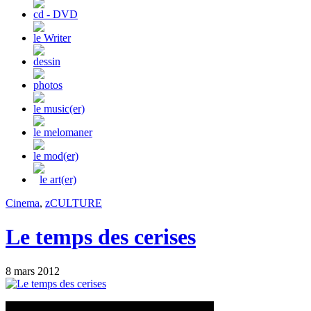
cd - DVD
le Writer
dessin
photos
le music(er)
le melomaner
le mod(er)
le art(er)
Cinema
,
zCULTURE
Le temps des cerises
8 mars 2012