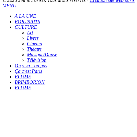
© 2025 Jim le Pariser. Tous droits réservés -
Création site web paris
MENU
A LA UNE
PORTRAITS
CULTURE
Art
Livres
Cinema
Théatre
Musique/Danse
Télévision
On y va…ou pas
Ça c’est Paris
PLUME
BRIMBORION
PLUME