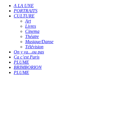
A LA UNE
PORTRAITS
CULTURE
Art
Livres
Cinema
Théatre
Musique/Danse
Télévision
On y va…ou pas
Ça c’est Paris
PLUME
BRIMBORION
PLUME