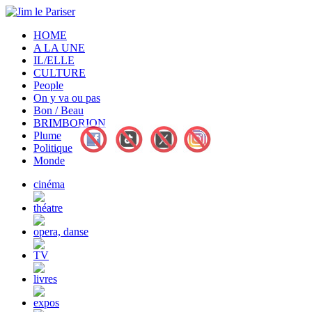
HOME
A LA UNE
IL/ELLE
CULTURE
People
On y va ou pas
Bon / Beau
BRIMBORION
Plume
Politique
Monde
cinéma
théatre
opera, danse
TV
livres
expos