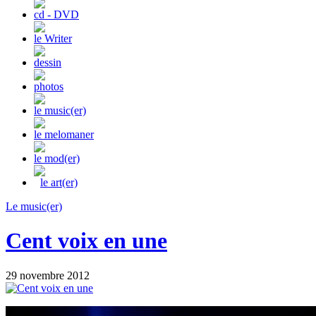
cd - DVD
le Writer
dessin
photos
le music(er)
le melomaner
le mod(er)
le art(er)
Le music(er)
Cent voix en une
29 novembre 2012