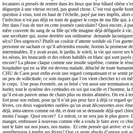
locataires si pressés de rentrer dans les lieux que leur bâtard obèse s’e
déguerpir à une vitesse record, pas grand chose. C’est vrai quelle hon
question à vous, tout en haut de l’échelle, payé par mes impôts, alors
l’infection n’est pas déjà en train de gagner le corps de ma fille qui, à 
être dans l’eau de mer en cette journée caniculaire? Quoi encore, à par
mère couverte du sang de sa fille qu’elle imagine déjà défigurée à vie, 
une secrétaire qui, assise derrière son ordinateur demande laconique
sécu? Des urgences? Plutôt un couloir d’attente sordide où l’on guette
personne ne sachant ce qu’il adviendra ensuite, hormis la promesse de
interminables. Il y avait avant, le jardin, le soleil, la vie qui ouvre ses br
les néons, les brancards et des robots habillés en blanc qui sont payés 
encore? La phrase claque comme une insulte suprême, comme le rés
hospitalier qui en sa tête est devenu malade, détaché de toute humanité.
CHU de Caen pour enfin avoir une regard compatissant et se sentir pri
un peu de sollicitude, ce soin inquiet que l’on vient chercher ici en 
le corps. Une peau éventrée, un os brisé c’est aussi une terminaison 
hurler, tout le système des certitudes en soi qui vacille et l’homme, l
qu’il est-un pauvre amas de chairs plus ou moins abimées. On est à terre
fort pour son enfant, pour qu’il n’ait pas peur face à déjà ce regard qu’
lèvres, ces deux vaguelettes ourlées qu’on avait découvertes avec émer
déjà, intra-uteros comme on dit, et dont on se demande déjà quel chiru
moins l’usage. Quoi encore? Le miroir, ce ne sera pas le plus grave. Dé
manger, embrasser à nouveau comme elle a voulu le faire avec ce chi
tant le faire sur nos joues, nos mains. Et cette pensée qui arrive: et si 
appréhension à tendre ses lèvres? Que ce geste absolu d’amour soit asso