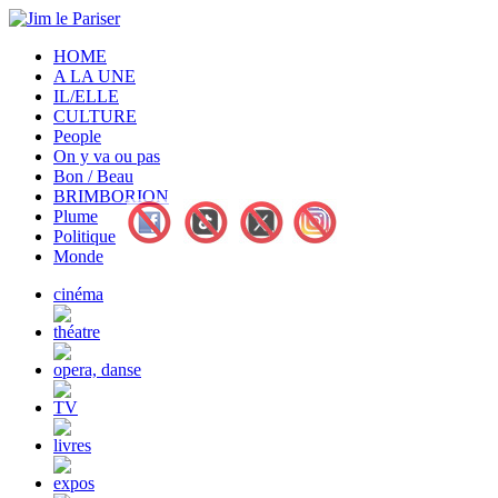
HOME
A LA UNE
IL/ELLE
CULTURE
People
On y va ou pas
Bon / Beau
BRIMBORION
Plume
Politique
Monde
cinéma
théatre
opera, danse
TV
livres
expos