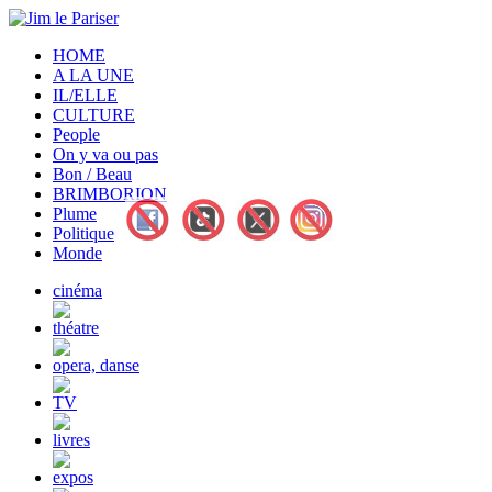
HOME
A LA UNE
IL/ELLE
CULTURE
People
On y va ou pas
Bon / Beau
BRIMBORION
Plume
Politique
Monde
cinéma
théatre
opera, danse
TV
livres
expos