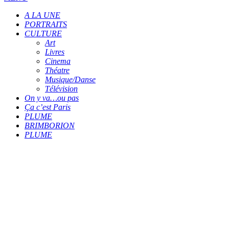
A LA UNE
PORTRAITS
CULTURE
Art
Livres
Cinema
Théatre
Musique/Danse
Télévision
On y va…ou pas
Ça c’est Paris
PLUME
BRIMBORION
PLUME