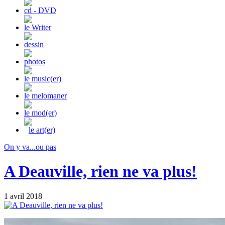
cd - DVD
le Writer
dessin
photos
le music(er)
le melomaner
le mod(er)
le art(er)
On y va...ou pas
A Deauville, rien ne va plus!
1 avril 2018