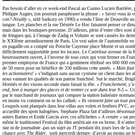
Pas besoin d’aller en ce week-end Pascal au Casino Lucien Barrière, 
Philippe Augier, (on pourrait paraphraser la phrase :
« Savez vous la vi
con?-Neuilly »,
nrld Sarkozy en 1990) a vendu l’âme de Deauville a
tangue. Les planches et la rue Désirée Le Hoc faisaient penser ce d
mais dans les boutiques-personne. D’ailleurs, plein d’entre elles sont 
de fringues qui, à l’image de Zadig et Voltaire se sont cassées les de
le XXIème arrondissement de Paris. Un vrai salon de l’automobile en
en pagaille-on a compté six Porsche Cayenne place Morne et un nom
difficilement supportable pour les locaux. Le Carrefour avenue de la 
heureusement ouvert, à l’inverse de tous ceux qui vont fermer en Fra
premier employeur de France qui a gentiment rétribué ses 600 000 em
de 50 euros pour un bénéfice de 350 millions cette année.
« Mais faut
les actionnaires! »
s’indignait sans aucun cynisme un client dans les a
nous vantant les qualités de son patron franchisé. Sur le marché, Brigi
Hermès et des visons seconde main faisait la tête.
« Franchement, y’a
end, bon à manger des glaces et de rentrer ce soir dans leur 9-5 ».
Un
par le marchand de journaux qui compare la station balnéaire normande
en moins vu comment on se les caillait
: « Ils viennent faire un tour po
Lesquels sont planqués dans leur villas aux volets et fenêtres PVC, a
accueillir des spots halogènes.
Stephane Plaza fait d’ailleurs désormai
autres Barnes et Emile Garcin avec ces affichettes
« A vendre »
un peu
même le traditionnel Festival du film américain est en berne. Il n’atti
star ni de journaliste -pas un sujet au JT pendant dix jours lors de la de
chance avec
The Rider
, sorti mercredi dernier- d’avoir au moins un 