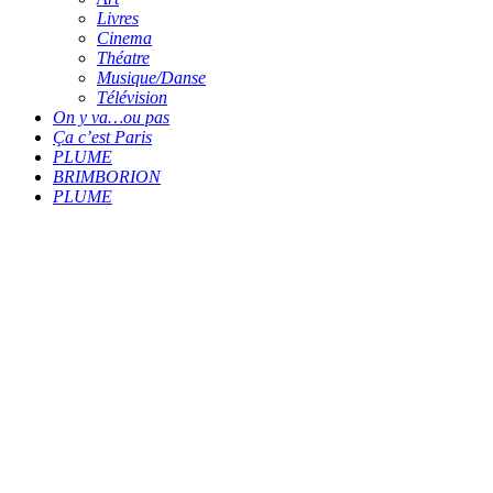
Livres
Cinema
Théatre
Musique/Danse
Télévision
On y va…ou pas
Ça c’est Paris
PLUME
BRIMBORION
PLUME