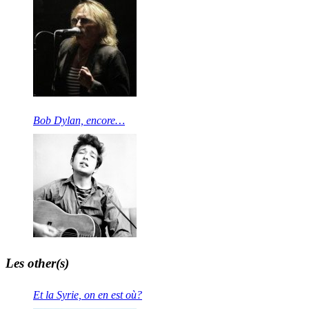
Bob Dylan, encore…
Les other(s)
Et la Syrie, on en est où?