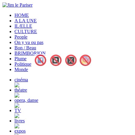
HOME
A LA UNE
IL/ELLE
CULTURE
People
On y va ou pas
Bon / Beau
BRIMBORION
Plume
Politique
Monde
cinéma
théatre
opera, danse
TV
livres
expos