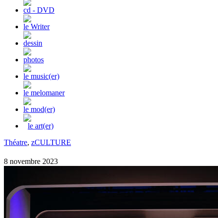
cd - DVD
le Writer
dessin
photos
le music(er)
le melomaner
le mod(er)
le art(er)
Théatre
,
zCULTURE
8 novembre 2023