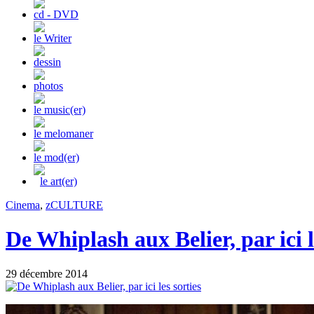
cd - DVD
le Writer
dessin
photos
le music(er)
le melomaner
le mod(er)
le art(er)
Cinema
,
zCULTURE
De Whiplash aux Belier, par ici l
29 décembre 2014