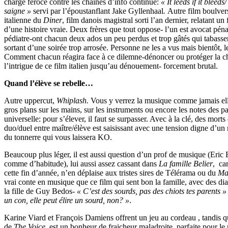
charge féroce contre les chaînes d’info continue:
« It leeds if it bleeds
saigne »
servi par l’époustanflant Jake Gyllenhaal
.
Autre film boulver
italienne du
Diner
, film danois magistral sorti l’an dernier, relatant un 
d’une histoire vraie. Deux frères que tout oppose- l’un est avocat pénal
pédiatre-ont chacun deux ados un peu perdus et trop gâtés qui tabass
sortant d’une soirée trop arrosée. Personne ne les a vus mais bientôt, l
Comment chacun réagira face à ce dilemne-dénoncer ou protéger la chai
l’intrigue de ce film italien jusqu’au dénouement- forcement brutal.
Quand l’élève se rebelle…
Autre uppercut,
Whiplash.
Vous y verrez la musique comme jamais elle
gros plans sur les mains, sur les instruments ou encore les notes des pa
universelle: pour s’élever, il faut se surpasser. Avec à la clé, des morts
duo/duel entre maître/élève est saisissant avec une tension digne d’un
du tonnerre qui vous laissera KO.
Beaucoup plus léger, il est aussi question d’un prof de musique (Eric
comme d’habitude), lui aussi assez cassant dans
La famille Belier
, ca
cette fin d’année, n’en déplaise aux tristes sires de Télérama ou du
Ma
vrai conte en musique que ce film qui sent bon la famille, avec des dia
la fille de Guy Bedos-
« C’est des sourds, pas des chiots tes parents »
un con, elle peut élire un sourd, non? »
.
Karine Viard et François Damiens offrent un jeu au cordeau , tandis q
de
The Voice
, est un bonheur de fraicheur maladroite, parfaite pour le r