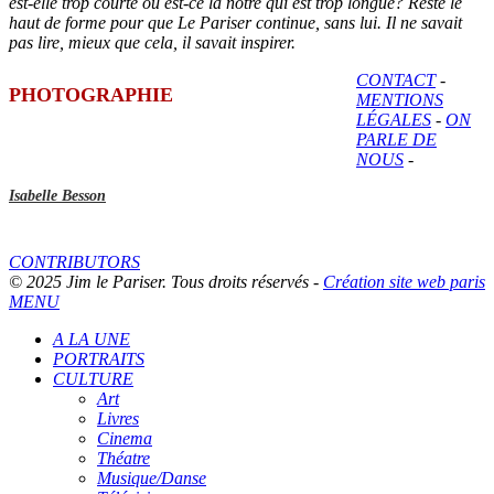
est-elle trop courte ou est-ce la nôtre qui est trop longue? Reste le
haut de forme pour que Le Pariser continue, sans lui. Il ne savait
pas lire, mieux que cela, il savait inspirer.
CONTACT
-
PHOTOGRAPHIE
MENTIONS
LÉGALES
-
ON
PARLE DE
NOUS
-
Isabelle Besson
CONTRIBUTORS
© 2025 Jim le Pariser. Tous droits réservés -
Création site web paris
MENU
A LA UNE
PORTRAITS
CULTURE
Art
Livres
Cinema
Théatre
Musique/Danse