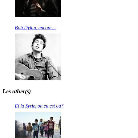
Bob Dylan, encore…
Les other(s)
Et la Syrie, on en est où?