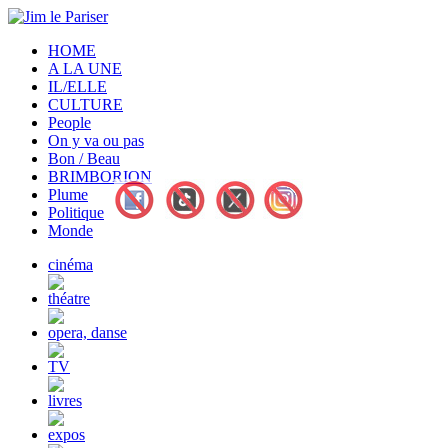
HOME
A LA UNE
IL/ELLE
CULTURE
People
On y va ou pas
Bon / Beau
BRIMBORION
Plume
Politique
Monde
cinéma
théatre
opera, danse
TV
livres
expos