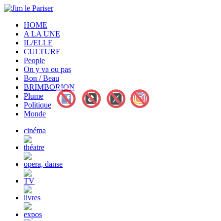
HOME
A LA UNE
IL/ELLE
CULTURE
People
On y va ou pas
Bon / Beau
BRIMBORION
Plume
Politique
Monde
cinéma
théatre
opera, danse
TV
livres
expos