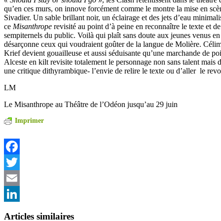
qu’en ces murs, on innove forcément comme le montre la mise en scè
Sivadier. Un sable brillant noir, un éclairage et des jets d’eau minimali
ce
Misanthrope
revisité au point d’à peine en reconnaître le texte et de
sempiternels du public. Voilà qui plaît sans doute aux jeunes venus en
désarçonne ceux qui voudraient goûter de la langue de Molière. Céli
Krief devient gouailleuse et aussi séduisante qu’une marchande de poiss
Alceste en kilt revisite totalement le personnage non sans talent mais 
une critique dithyrambique- l’envie de relire le texte ou d’aller le rev
LM
Le Misanthrope au Théâtre de l’Odéon jusqu’au 29 juin
Imprimer
Facebook
Twitter
Email
LinkedIn
Articles similaires