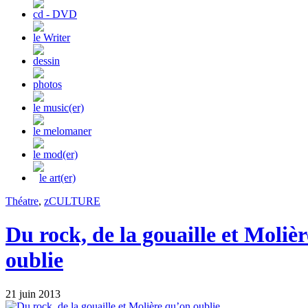
cd - DVD
le Writer
dessin
photos
le music(er)
le melomaner
le mod(er)
le art(er)
Théatre
,
zCULTURE
Du rock, de la gouaille et Moliè
oublie
21 juin 2013