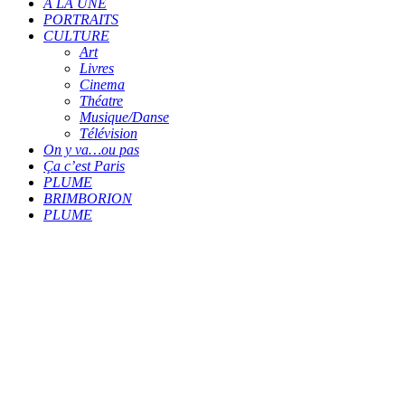
A LA UNE
PORTRAITS
CULTURE
Art
Livres
Cinema
Théatre
Musique/Danse
Télévision
On y va…ou pas
Ça c’est Paris
PLUME
BRIMBORION
PLUME