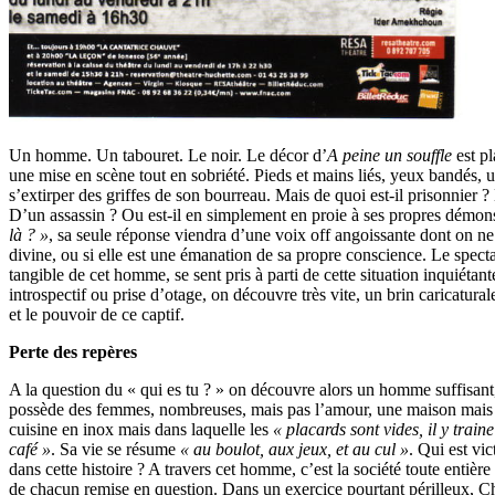
Un homme. Un tabouret. Le noir. Le décor d’
A peine un souffle
est pl
une mise en scène tout en sobriété. Pieds et mains liés, yeux bandés,
s’extirper des griffes de son bourreau. Mais de quoi est-il prisonnier 
D’un assassin ? Ou est-il en simplement en proie à ses propres démon
là ? »
, sa seule réponse viendra d’une voix off angoissante dont on ne 
divine, ou si elle est une émanation de sa propre conscience. Le specta
tangible de cet homme, se sent pris à parti de cette situation inquiétan
introspectif ou prise d’otage, on découvre très vite, un brin caricatura
et le pouvoir de ce captif.
Perte des repères
A la question du « qui es tu ? » on découvre alors un homme suffisant,
possède des femmes, nombreuses, mais pas l’amour, une maison mais p
cuisine en inox mais dans laquelle les
« placards sont vides, il y trai
café »
. Sa vie se résume
« au boulot, aux jeux, et au cul »
. Qui est vi
dans cette histoire ? A travers cet homme, c’est la société toute entière 
de chacun remise en question. Dans un exercice pourtant périlleux, Ch