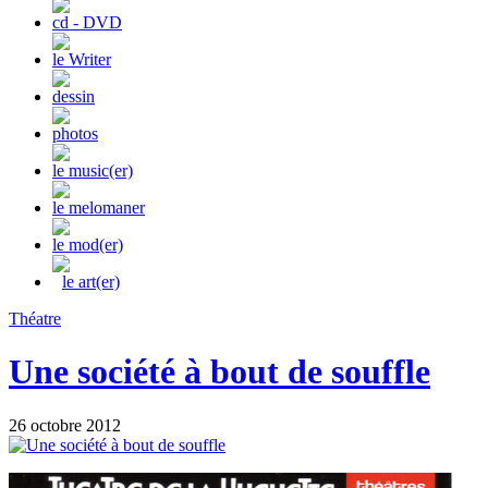
cd - DVD
le Writer
dessin
photos
le music(er)
le melomaner
le mod(er)
le art(er)
Théatre
Une société à bout de souffle
26 octobre 2012