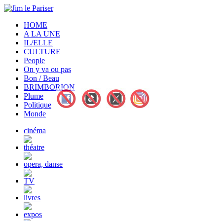
HOME
A LA UNE
IL/ELLE
CULTURE
People
On y va ou pas
Bon / Beau
BRIMBORION
Plume
Politique
Monde
cinéma
théatre
opera, danse
TV
livres
expos