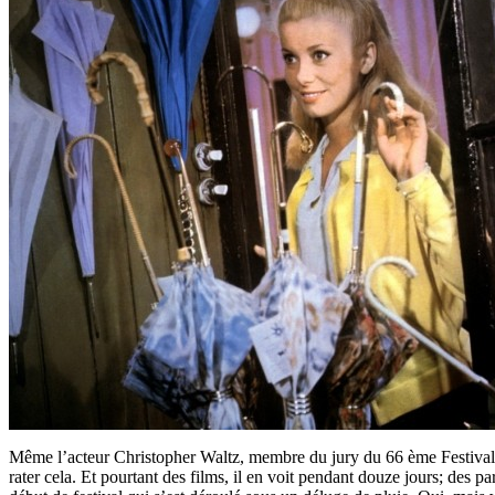
Même l’acteur Christopher Waltz, membre du jury du 66 ème Festival
rater cela. Et pourtant des films, il en voit pendant douze jours; des pa