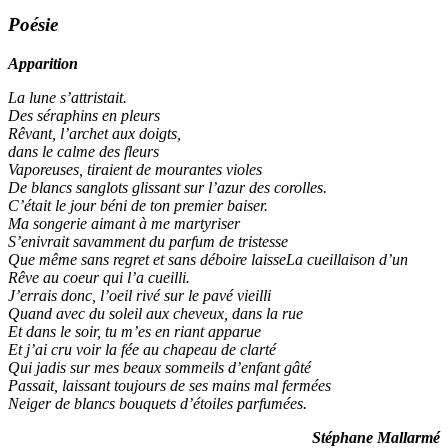
Poésie
Apparition
La lune s’attristait.
Des séraphins en pleurs
Rêvant, l’archet aux doigts,
dans le calme des fleurs
Vaporeuses, tiraient de mourantes violes
De blancs sanglots glissant sur l’azur des corolles.
C’était le jour béni de ton premier baiser.
Ma songerie aimant à me martyriser
S’enivrait savamment du parfum de tristesse
Que même sans regret et sans déboire laisseLa cueillaison d’un
Rêve au coeur qui l’a cueilli.
J’errais donc, l’oeil rivé sur le pavé vieilli
Quand avec du soleil aux cheveux, dans la rue
Et dans le soir, tu m’es en riant apparue
Et j’ai cru voir la fée au chapeau de clarté
Qui jadis sur mes beaux sommeils d’enfant gâté
Passait, laissant toujours de ses mains mal fermées
Neiger de blancs bouquets d’étoiles parfumées.
Stéphane Mallarmé