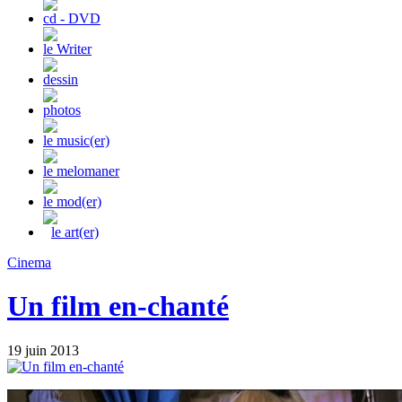
cd - DVD
le Writer
dessin
photos
le music(er)
le melomaner
le mod(er)
le art(er)
Cinema
Un film en-chanté
19 juin 2013