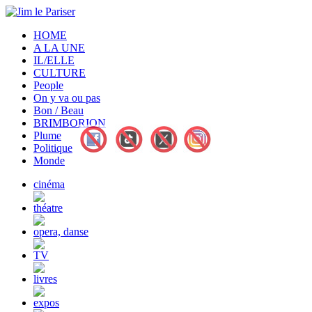
HOME
A LA UNE
IL/ELLE
CULTURE
People
On y va ou pas
Bon / Beau
BRIMBORION
Plume
Politique
Monde
cinéma
théatre
opera, danse
TV
livres
expos