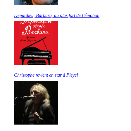
Depardieu, Barbara, au plus fort de l’émotion
Christophe revient en star à Pleyel