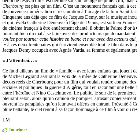
début de festival qui s’est déroulé sous un déluge de pluie. Oui, mais 
Cherbourg
est plus qu’un film. C’est un monument français qui, à cet 
de jouvence-numérisation et restauration à l’image de la tour Saint Ja
Cinquante ans déjà que ce film de Jacques Demy, sur la musique ino
et qui révéla Catherine Deneuve à l’âge de 19 ans, est sorti en France.
du cinéma français à être entièrement chanté, il obtint la Palme d’or à
pourtant bien du mal à se faire avec des producteurs qui demandaient
voulez pas tourner cette histoire en blanc et noir avec des acteurs qui
» à ces deux trentenaires qui écrivirent ensemble tout le film dans le 
Jacques Demy occupait avec Agnès Varda, sa femme et également grand
« J’attendrai… »
Ce fut d’ailleurs un film de « famille » avec leurs enfants qui jouent 
de Michel Legrand assurant la voix de la mère de Catherine Deneuve.
décors réels de Cherbourg pour un film qui voulait rendre compte des
sociales et politiques -la guerre d’Algérie, tout en racontant une belle
entre l’héroïne et Nino Castelnuovo. Le public, le soir de la première, 
pleurant-selon, alors qu’un camion de pompier arrosait copieusement 
ouvrent les parapluies qu’on leur avait offerts en entrant. Présenté à 
pluie battante, le ciel rendit à sa façon hommage à ce film à voir ou rev
LM
Imprimer