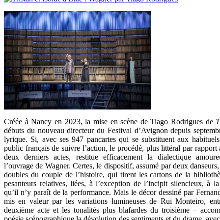
Créée à Nancy en 2023, la mise en scène de Tiago Rodrigues de
T
débuts du nouveau directeur du Festival d’Avignon depuis septembr
lyrique. Si, avec ses 947 pancartes qui se substituent aux habituels 
public français de suivre l’action, le procédé, plus littéral par rappor
deux derniers actes, restitue efficacement la dialectique amour
l’ouvrage de Wagner. Certes, le dispositif, assumé par deux danseurs,
doubles du couple de l’histoire, qui tirent les cartons de la biblioth
pesanteurs relatives, liées, à l’exception de l’incipit silencieux, à
qu’il n’y paraît de la performance. Mais le décor dessiné par Fernan
mis en valeur par les variations lumineuses de Rui Monteiro, ent
deuxième acte et les tonalités plus blafardes du troisième – acc
poésie scénographique la dévolution des sentiments et du drame, avec 