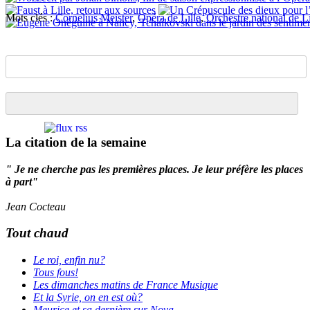
Mots clés :
Cornelius Meister
,
Opéra de Lille
,
Orchestre national de Li
La citation de la semaine
" Je ne cherche pas les premières places. Je leur préfère les places
à part"
Jean Cocteau
Tout chaud
Le roi, enfin nu?
Tous fous!
Les dimanches matins de France Musique
Et la Syrie, on en est où?
Meurice et sa dernière sur Nova