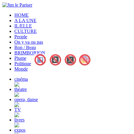
HOME
A LA UNE
IL/ELLE
CULTURE
People
On y va ou pas
Bon / Beau
BRIMBORION
Plume
Politique
Monde
cinéma
théatre
opera, danse
TV
livres
expos