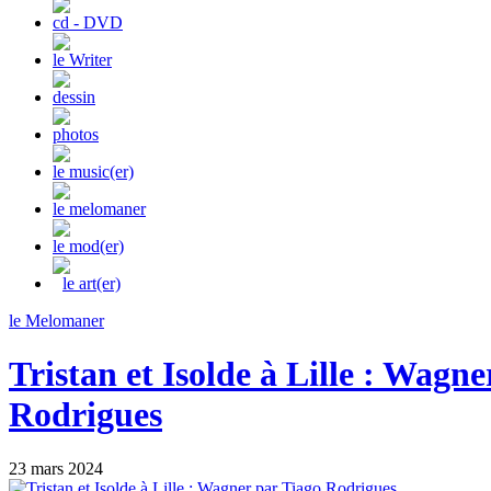
cd - DVD
le Writer
dessin
photos
le music(er)
le melomaner
le mod(er)
le art(er)
le Melomaner
Tristan et Isolde à Lille : Wagn
Rodrigues
23 mars 2024