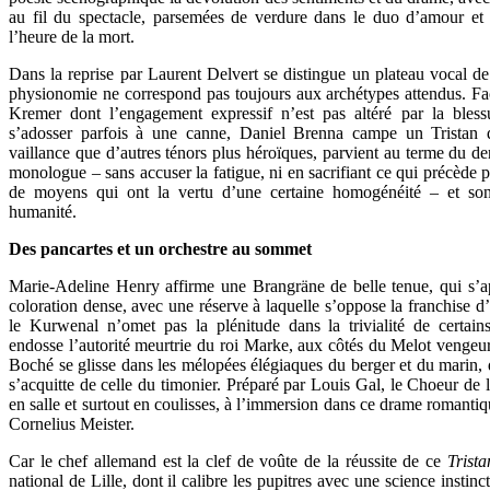
au fil du spectacle, parsemées de verdure dans le duo d’amour et 
l’heure de la mort.
Dans la reprise par Laurent Delvert se distingue un plateau vocal d
physionomie ne correspond pas toujours aux archétypes attendus. Fa
Kremer dont l’engagement expressif n’est pas altéré par la bless
s’adosser parfois à une canne, Daniel Brenna campe un Tristan qu
vaillance que d’autres ténors plus héroïques, parvient au terme du de
monologue – sans accuser la fatigue, ni en sacrifiant ce qui précède p
de moyens qui ont la vertu d’une certaine homogénéité – et sont
humanité.
Des pancartes et un orchestre au sommet
Marie-Adeline Henry affirme une Brangräne de belle tenue, qui s’
coloration dense, avec une réserve à laquelle s’oppose la franchise
le Kurwenal n’omet pas la plénitude dans la trivialité de certain
endosse l’autorité meurtrie du roi Marke, aux côtés du Melot vengeu
Boché se glisse dans les mélopées élégiaques du berger et du marin
s’acquitte de celle du timonier. Préparé par Louis Gal, le Choeur de 
en salle et surtout en coulisses, à l’immersion dans ce drame romantiq
Cornelius Meister.
Car le chef allemand est la clef de voûte de la réussite de ce
Trista
national de Lille, dont il calibre les pupitres avec une science instin