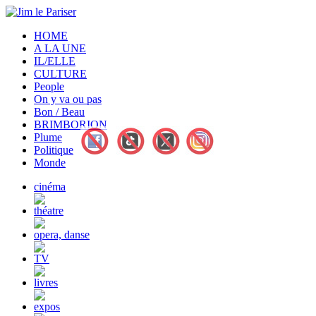
HOME
A LA UNE
IL/ELLE
CULTURE
People
On y va ou pas
Bon / Beau
BRIMBORION
Plume
Politique
Monde
cinéma
théatre
opera, danse
TV
livres
expos