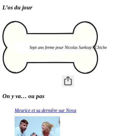
L’os du jour
Sept ans ferme pour Nicolas Sarkozy? Chiche
On y va… ou pas
Meurice et sa dernière sur Nova