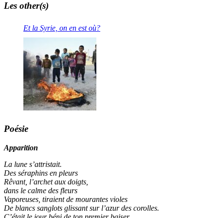
Les other(s)
Et la Syrie, on en est où?
Poésie
Apparition
La lune s’attristait.
Des séraphins en pleurs
Rêvant, l’archet aux doigts,
dans le calme des fleurs
Vaporeuses, tiraient de mourantes violes
De blancs sanglots glissant sur l’azur des corolles.
C’était le jour béni de ton premier baiser.