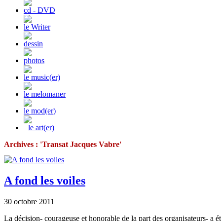
cd - DVD
le Writer
dessin
photos
le music(er)
le melomaner
le mod(er)
le art(er)
Archives : 'Transat Jacques Vabre'
A fond les voiles
30 octobre 2011
La décision- courageuse et honorable de la part des organisateurs- a ét