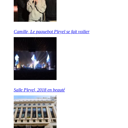
Camille, Le paquebot Pleyel se fait voilier
Salle Pleyel, 2018 en beauté