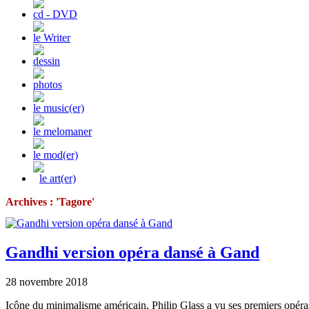
cd - DVD
le Writer
dessin
photos
le music(er)
le melomaner
le mod(er)
le art(er)
Archives : 'Tagore'
Gandhi version opéra dansé à Gand
28 novembre 2018
Icône du minimalisme américain, Philip Glass a vu ses premiers opéra