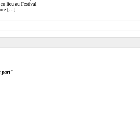
eu lieu au Festival
gure […]
à part"