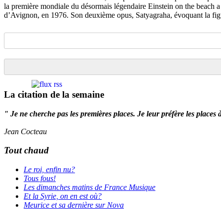
la première mondiale du désormais légendaire Einstein on the beach a 
d’Avignon, en 1976. Son deuxième opus, Satyagraha, évoquant la fi
La citation de la semaine
" Je ne cherche pas les premières places. Je leur préfère les places 
Jean Cocteau
Tout chaud
Le roi, enfin nu?
Tous fous!
Les dimanches matins de France Musique
Et la Syrie, on en est où?
Meurice et sa dernière sur Nova