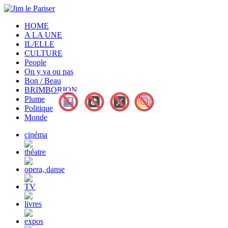
HOME
A LA UNE
IL/ELLE
CULTURE
People
On y va ou pas
Bon / Beau
BRIMBORION
Plume
Politique
Monde
cinéma
théatre
opera, danse
TV
livres
expos