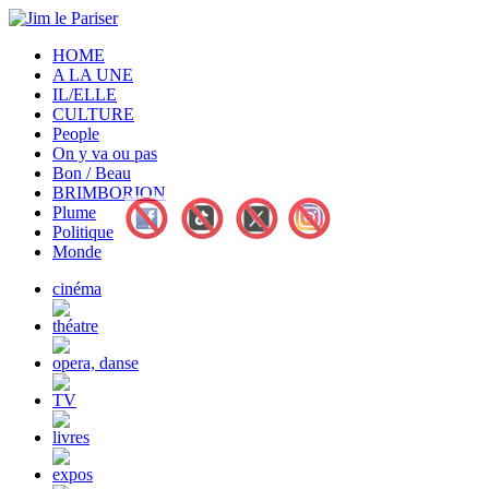
HOME
A LA UNE
IL/ELLE
CULTURE
People
On y va ou pas
Bon / Beau
BRIMBORION
Plume
Politique
Monde
cinéma
théatre
opera, danse
TV
livres
expos