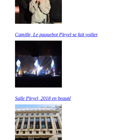
Camille, Le paquebot Pleyel se fait voilier
Salle Pleyel, 2018 en beauté