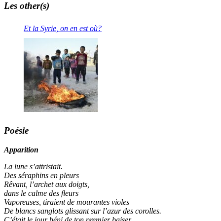
Les other(s)
Et la Syrie, on en est où?
Poésie
Apparition
La lune s’attristait.
Des séraphins en pleurs
Rêvant, l’archet aux doigts,
dans le calme des fleurs
Vaporeuses, tiraient de mourantes violes
De blancs sanglots glissant sur l’azur des corolles.
C’était le jour béni de ton premier baiser.