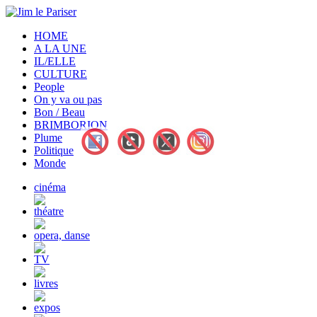
HOME
A LA UNE
IL/ELLE
CULTURE
People
On y va ou pas
Bon / Beau
BRIMBORION
Plume
Politique
Monde
cinéma
théatre
opera, danse
TV
livres
expos