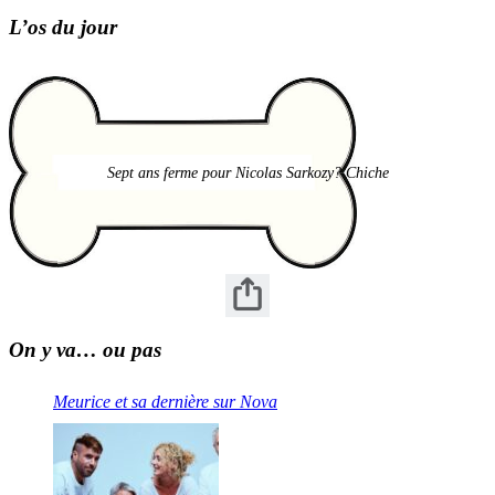
L’os du jour
Sept ans ferme pour Nicolas Sarkozy? Chiche
On y va… ou pas
Meurice et sa dernière sur Nova