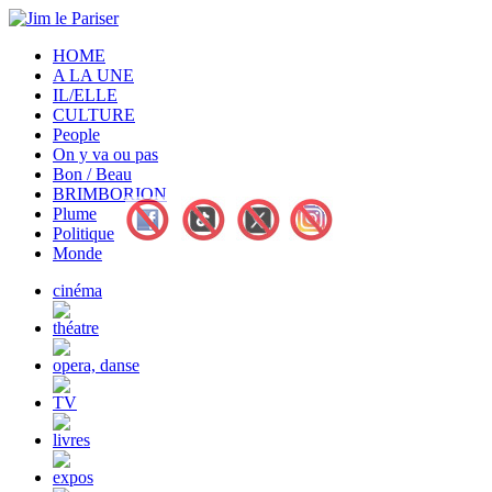
HOME
A LA UNE
IL/ELLE
CULTURE
People
On y va ou pas
Bon / Beau
BRIMBORION
Plume
Politique
Monde
cinéma
théatre
opera, danse
TV
livres
expos