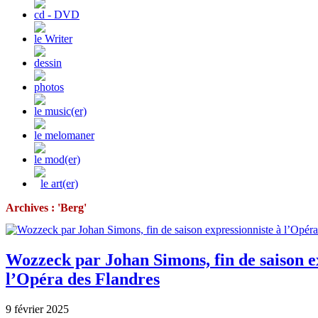
cd - DVD
le Writer
dessin
photos
le music(er)
le melomaner
le mod(er)
le art(er)
Archives : 'Berg'
Wozzeck par Johan Simons, fin de saison e
l’Opéra des Flandres
9 février 2025