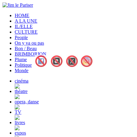
HOME
A LA UNE
IL/ELLE
CULTURE
People
On y va ou pas
Bon / Beau
BRIMBORION
Plume
Politique
Monde
cinéma
théatre
opera, danse
TV
livres
expos