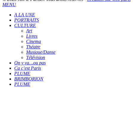
MENU
A LA UNE
PORTRAITS
CULTURE
Art
Livres
Cinema
Théatre
Musique/Danse
Télévision
On y va…ou pas
Ça c’est Paris
PLUME
BRIMBORION
PLUME