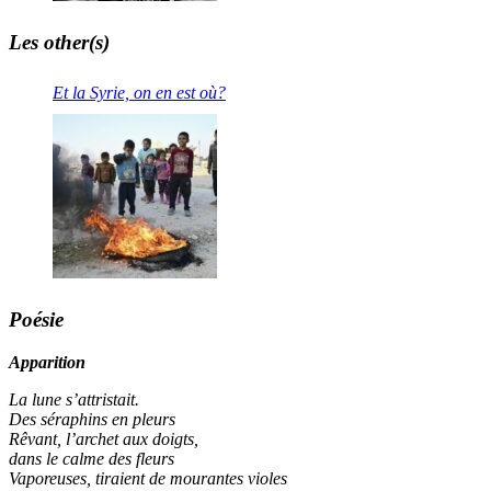
Les other(s)
Et la Syrie, on en est où?
Poésie
Apparition
La lune s’attristait.
Des séraphins en pleurs
Rêvant, l’archet aux doigts,
dans le calme des fleurs
Vaporeuses, tiraient de mourantes violes