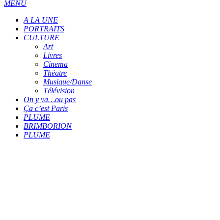
MENU
A LA UNE
PORTRAITS
CULTURE
Art
Livres
Cinema
Théatre
Musique/Danse
Télévision
On y va…ou pas
Ça c’est Paris
PLUME
BRIMBORION
PLUME