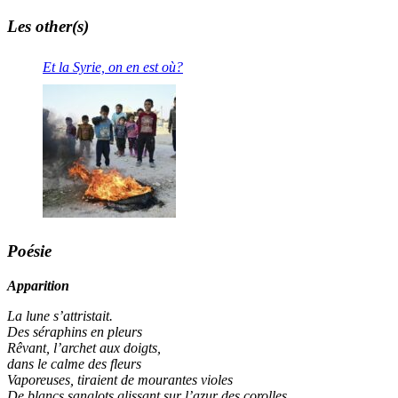
Les other(s)
Et la Syrie, on en est où?
Poésie
Apparition
La lune s’attristait.
Des séraphins en pleurs
Rêvant, l’archet aux doigts,
dans le calme des fleurs
Vaporeuses, tiraient de mourantes violes
De blancs sanglots glissant sur l’azur des corolles.