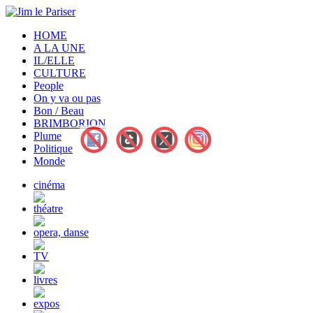
HOME
A LA UNE
IL/ELLE
CULTURE
People
On y va ou pas
Bon / Beau
BRIMBORION
Plume
Politique
Monde
cinéma
théatre
opera, danse
TV
livres
expos