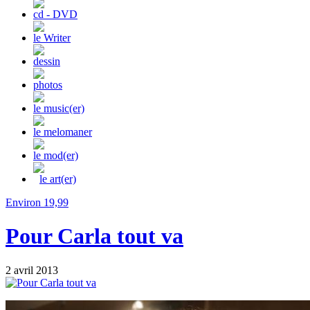
cd - DVD
le Writer
dessin
photos
le music(er)
le melomaner
le mod(er)
le art(er)
Environ 19,99
Pour Carla tout va
2 avril 2013