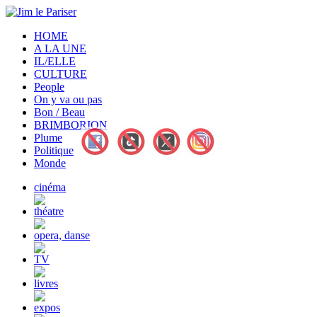
HOME
A LA UNE
IL/ELLE
CULTURE
People
On y va ou pas
Bon / Beau
BRIMBORION
Plume
Politique
Monde
cinéma
théatre
opera, danse
TV
livres
expos