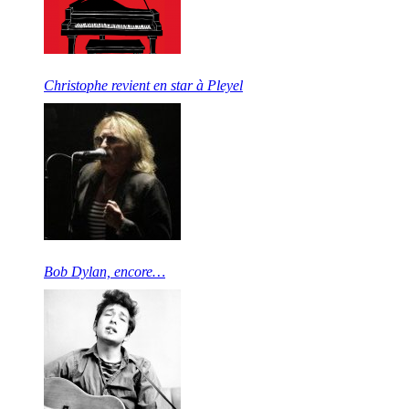
Christophe revient en star à Pleyel
Bob Dylan, encore…