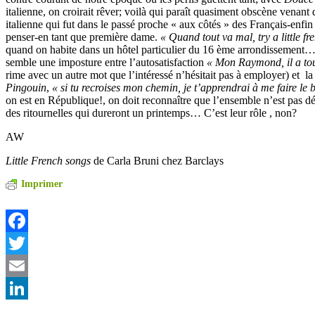
italienne, on croirait rêver; voilà qui paraît quasiment obscène venant d
italienne qui fut dans le passé proche « aux côtés » des Français-enfi
penser-en tant que première dame.
« Quand tout va mal, try a little 
quand on habite dans un hôtel particulier du 16 ème arrondissement… 
semble une imposture entre l’autosatisfaction
« Mon Raymond, il a to
rime avec un autre mot que l’intéressé n’hésitait pas à employer) et l
Pingouin
,
« si tu recroises mon chemin, je t’apprendrai à me faire le
on est en République!, on doit reconnaître que l’ensemble n’est pas dé
des ritournelles qui dureront un printemps… C’est leur rôle , non?
AW
Little French songs
de Carla Bruni chez Barclays
Imprimer
Facebook
Twitter
Email
LinkedIn