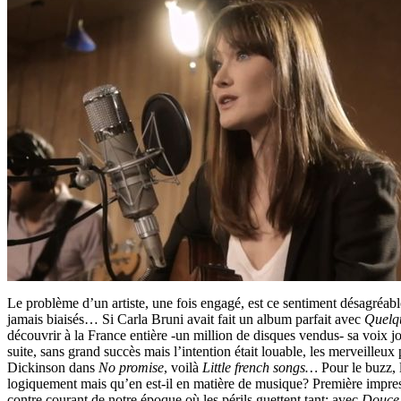
Le problème d’un artiste, une fois engagé, est ce sentiment désagréable
jamais biaisés… Si Carla Bruni avait fait un album parfait avec
Quelq
découvrir à la France entière -un million de disques vendus- sa voix jol
suite, sans grand succès mais l’intention était louable, les merveille
Dickinson dans
No promise
, voilà
Little french songs…
Pour le buzz, 
logiquement mais qu’en est-il en matière de musique? Première impres
contre courant de notre époque où les périls guettent tant; avec
Douce