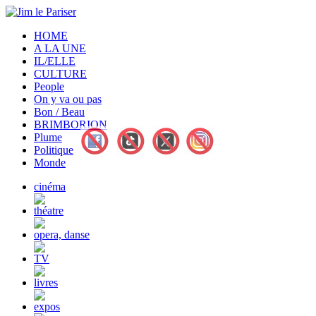
HOME
A LA UNE
IL/ELLE
CULTURE
People
On y va ou pas
Bon / Beau
BRIMBORION
Plume
Politique
Monde
cinéma
théatre
opera, danse
TV
livres
expos