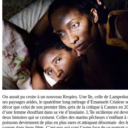
On aurait pu croire à un nouveau Respiro. Une île, celle de Lampedusa
ses paysages arides, le quatrième long métrage d’Emanuele Crialese 
décor que celui de son premier film.-prix de la critique à Cannes en 2
d’une femme étouffant dans sa vie d’insulaire. L’île sicilienne est dev
deux histoires qui se croisent. Celles des marins pêcheurs s’entêtant à 
poissons deviennent de plus en plus rares et attrapant désormais des 
vagues dans leurs filets. C’est eux qui sont l’autre face de ce portrait c