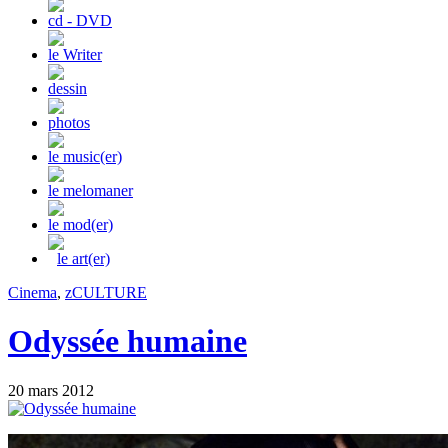
cd - DVD
le Writer
dessin
photos
le music(er)
le melomaner
le mod(er)
le art(er)
Cinema
,
zCULTURE
Odyssée humaine
20 mars 2012