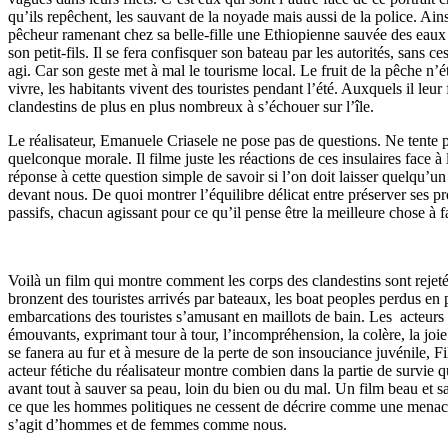
qu’ils repêchent, les sauvant de la noyade mais aussi de la police. Ain
pêcheur ramenant chez sa belle-fille une Ethiopienne sauvée des eaux 
son petit-fils. Il se fera confisquer son bateau par les autorités, sans ce
agi. Car son geste met à mal le tourisme local. Le fruit de la pêche n’é
vivre, les habitants vivent des touristes pendant l’été. Auxquels il leur f
clandestins de plus en plus nombreux à s’échouer sur l’île.
Le réalisateur, Emanuele Criasele ne pose pas de questions. Ne tente 
quelconque morale. Il filme juste les réactions de ces insulaires face à
réponse à cette question simple de savoir si l’on doit laisser quelqu’u
devant nous. De quoi montrer l’équilibre délicat entre préserver ses pro
passifs, chacun agissant pour ce qu’il pense être la meilleure chose à fa
Voilà un film qui montre comment les corps des clandestins sont rejet
bronzent des touristes arrivés par bateaux, les boat peoples perdus en 
embarcations des touristes s’amusant en maillots de bain. Les acteurs s
émouvants, exprimant tour à tour, l’incompréhension, la colère, la joie
se fanera au fur et à mesure de la perte de son insouciance juvénile, Fi
acteur fétiche du réalisateur montre combien dans la partie de survie 
avant tout à sauver sa peau, loin du bien ou du mal. Un film beau et 
ce que les hommes politiques ne cessent de décrire comme une menace 
s’agit d’hommes et de femmes comme nous.