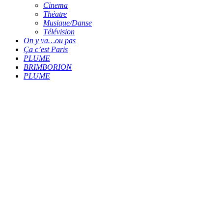
Cinema
Théatre
Musique/Danse
Télévision
On y va…ou pas
Ça c’est Paris
PLUME
BRIMBORION
PLUME