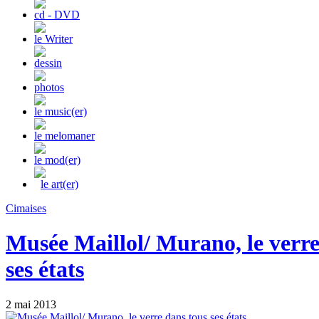
cd - DVD
le Writer
dessin
photos
le music(er)
le melomaner
le mod(er)
le art(er)
Cimaises
Musée Maillol/ Murano, le verre
ses états
2 mai 2013