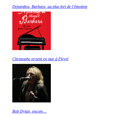
Depardieu, Barbara, au plus fort de l’émotion
Christophe revient en star à Pleyel
Bob Dylan, encore…