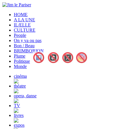
HOME
A LA UNE
IL/ELLE
CULTURE
People
On y va ou pas
Bon / Beau
BRIMBORION
Plume
Politique
Monde
cinéma
théatre
opera, danse
TV
livres
expos