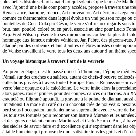
plus belles histoires d’artisanat d’art qui soient et que le musée Mail
avec l’ajout d’une belle cour pour y accéder, propose à travers une très
Renaissance, baroque, rococo, Art nouveau ou Art déco, mais égale
comme ce thermomètre dans lequel évolue un vrai poisson rouge ou c
bouteilles de Coca Cola par César, le verre s’offre aux regards sous to
brut, mat, poudré, coloré ou en pavé, associé au zinc pour Lucio Font
Arp. Fred Wilson présente lui ses miroirs noirs-couleur la plus difficil
hommage aux fameux miroirs vénitiens, Jan Fabre, des pigeons-rats, Ja
attaqué par des corbeaux et tant d’autres célèbres artistes contemporai
de Venise travaillent le verre tous les deux ans autour d’un thème spéc
Un voyage historique à travers l’art de la verrerie
Au premier étage, c’est le passé qui est à l’honneur; l’époque médiéva
l’émail sur des cruches ou salières, autant de chefs-d’oeuvre collecté
collections privées à travers toute l’Europe. Puis la Renaissance arrive; 
verre blanc opaque ou le calcédoine. Le verre imite alors la porcelaine 
alors papes, rois et princes pour des coupes, calices ou flacons. Au XV
craquelé ou filigrané apparaît, la gravure à la pointe de diamant aussi
imitations! La mode du café ou du chocolat crée de nouveaux besoi
perd sous l’occupation autrichienne sa suprématie avec le verre de Bo
les touristes fortunés pour redonner son lustre à Murano et les années 
et designers de talent comme Martinuzzi et Carlo Scarpa. Bref, à traver
des siècles de savoir-faire et d’excellence qui s’expriment dans les ob
à taille humaine qui propose de quoi satisfaire tous les goûts et d’en f