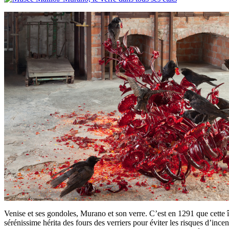
Venise et ses gondoles, Murano et son verre. C’est en 1291 que cette îl
sérénissime hérita des fours des verriers pour éviter les risques d’ince