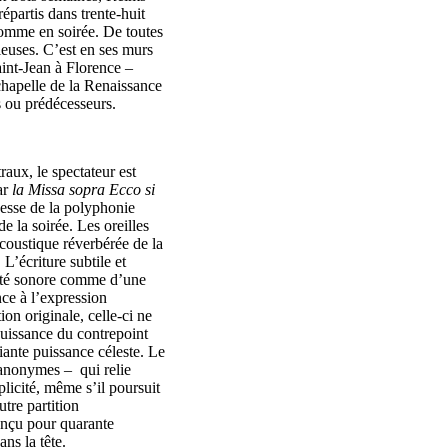
répartis dans trente-huit
 comme en soirée. De toutes
gieuses. C’est en ses murs
Saint-Jean à Florence –
 chapelle de la Renaissance
s ou prédécesseurs.
aux, le spectateur est
ar
la Missa sopra Ecco si
uesse de la polyphonie
e la soirée. Les oreilles
acoustique réverbérée de la
L’écriture subtile et
sité sonore comme d’une
nce à l’expression
on originale, celle-ci ne
puissance du contrepoint
ante puissance céleste. Le
 anonymes – qui relie
licité, même s’il poursuit
tre partition
onçu pour quarante
ans la tête.