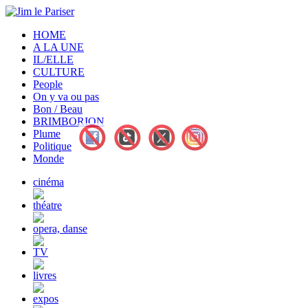
HOME
A LA UNE
IL/ELLE
CULTURE
People
On y va ou pas
Bon / Beau
BRIMBORION
Plume
Politique
Monde
cinéma
théatre
opera, danse
TV
livres
expos