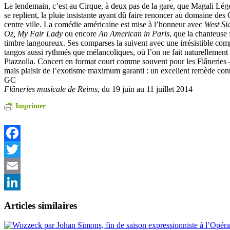
Le lendemain, c’est au Cirque, à deux pas de la gare, que Magali Lég
se replient, la pluie insistante ayant dû faire renoncer au domaine des
centre ville. La comédie américaine est mise à l’honneur avec
West Si
Oz, My Fair Lady
ou encore
An American in Paris
, que la chanteuse
timbre langoureux. Ses comparses la suivent avec une irrésistible comp
tangos aussi rythmés que mélancoliques, où l’on ne fait naturellement
Piazzolla. Concert en format court comme souvent pour les Flâneries 
mais plaisir de l’exotisme maximum garanti : un excellent remède contr
GC
Flâneries musicale de Reims
, du 19 juin au 11 juillet 2014
Imprimer
Facebook
Twitter
Email
LinkedIn
Articles similaires