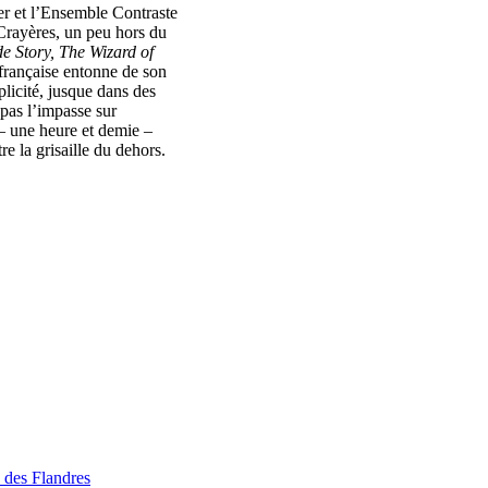
er et l’Ensemble Contraste
 Crayères, un peu hors du
de Story, The Wizard of
 française entonne de son
licité, jusque dans des
 pas l’impasse sur
– une heure et demie –
e la grisaille du dehors.