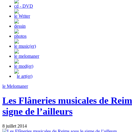
cd - DVD
le Writer
dessin
photos
le music(er)
le melomaner
le mod(er)
le art(er)
le Melomaner
Les Flâneries musicales de Reims
signe de l’ailleurs
8 juillet 2014