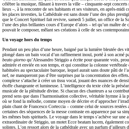
célèbre la musique, flânant à travers la ville – cinquante-sept concerts 
lieux –, à la rencontre de ses habitants et ses visiteurs, en après-midi
les places investies, la Cathédrale est sans doute l’une des plus presti
que le Concert Spirituel fait revivre, samedi 5 juillet, un office de la 
l’une des plus brillantes cours d’Europe d’alors – tel qu’un maître de
pouvait le composer, mêlant ses créations à celle de ses contemporain
Un voyage hors du temps
Pendant un peu plus d’une heure, baigné par la lumière bleutée des vitr
plongé dans un bain vocal d’un raffinement inouï, porté à son acmé p
beato giorno
qu’Alessandro Striggio a écrite pour quarante voix, pro
admirée et enviée en son temps, et qui constitue la colonne vertébrale d
habituées au spectaculaire baroque, lequel aurait sans doute pâti de l’
nef, ne manqueront pas d’être surprises par la concentration des effets. 
complexe s’attache à créer un tissu vocal, jouant des nuances de den
étoffe changeante et lumineuse. L’intelligence du texte cède la préséa
musicale de la plénitude divine. Si chacun des chanteurs a sa contributi
prend sens que dans l’harmonisation collective, véritable hymne à la 
où se fond la mélodie, comme moyen de décrire et d’approcher l’irradi
plain chant de Francesco Corteccia – comme celui de sources restées
certaines des séquences de la messe contraste en apparence par sa simp
les mêmes buts spirituels. Le voyage dans le temps s’achève sur une au
extraordinaire de Striggio, un motet Ecce beatam lucem, également c
solistes. L’on ressort alors de la cathédrale avec un parfum d’ailleurs d