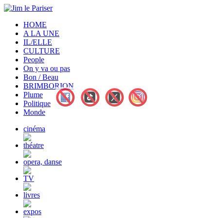
HOME
A LA UNE
IL/ELLE
CULTURE
People
On y va ou pas
Bon / Beau
BRIMBORION
Plume
Politique
Monde
cinéma
théatre
opera, danse
TV
livres
expos