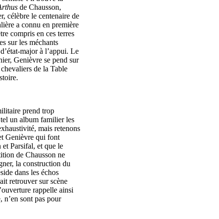
Arthus
de Chausson,
r, célèbre le centenaire de
alière a connu en première
tre compris en ces terres
es sur les méchants
d’état-major à l’appui. Le
nier, Genièvre se pend sur
 chevaliers de la Table
stoire.
litaire prend trop
tel un album familier les
exhaustivité, mais retenons
et Genièvre qui font
et Parsifal, et que le
rtition de Chausson ne
gner, la construction du
réside dans les échos
ait retrouver sur scène
ouverture rappelle ainsi
e, n’en sont pas pour