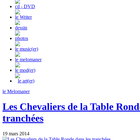
cd - DVD
le Writer
dessin
photos
le music(er)
le melomaner
le mod(er)
le art(er)
le Melomaner
Les Chevaliers de la Table Rond
tranchées
19 mars 2014