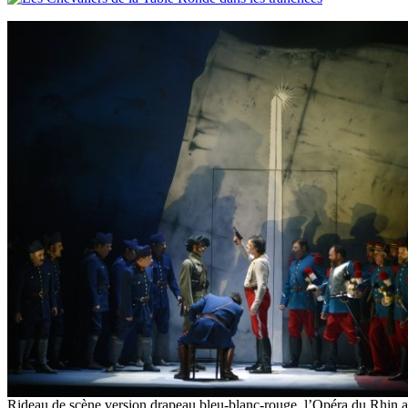
Rideau de scène version drapeau bleu-blanc-rouge, l’Opéra du Rhin a 