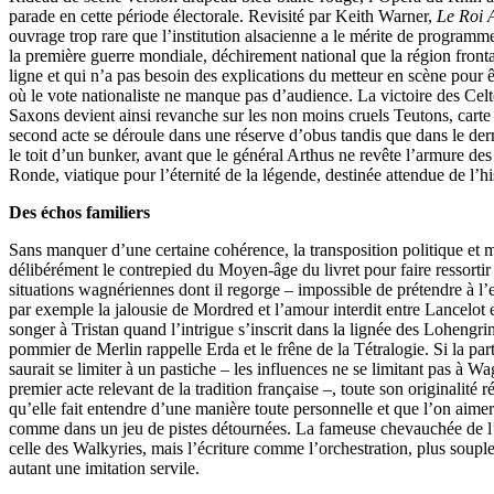
parade en cette période électorale. Revisité par Keith Warner,
Le Roi 
ouvrage trop rare que l’institution alsacienne a le mérite de programme
la première guerre mondiale, déchirement national que la région front
ligne et qui n’a pas besoin des explications du metteur en scène pour ê
où le vote nationaliste ne manque pas d’audience. La victoire des Celt
Saxons devient ainsi revanche sur les non moins cruels Teutons, carte 
second acte se déroule dans une réserve d’obus tandis que dans le der
le toit d’un bunker, avant que le général Arthus ne revête l’armure des
Ronde, viatique pour l’éternité de la légende, destinée attendue de l’hi
Des échos familiers
Sans manquer d’une certaine cohérence, la transposition politique et mi
délibérément le contrepied du Moyen-âge du livret pour faire ressortir 
situations wagnériennes dont il regorge – impossible de prétendre à l’
par exemple la jalousie de Mordred et l’amour interdit entre Lancelot 
songer à Tristan quand l’intrigue s’inscrit dans la lignée des Lohengrin 
pommier de Merlin rappelle Erda et le frêne de la Tétralogie. Si la pa
saurait se limiter à un pastiche – les influences ne se limitant pas à Wa
premier acte relevant de la tradition française –, toute son originalité 
qu’elle fait entendre d’une manière toute personnelle et que l’on aimer
comme dans un jeu de pistes détournées. La fameuse chevauchée de l’
celle des Walkyries, mais l’écriture comme l’orchestration, plus soupl
autant une imitation servile.