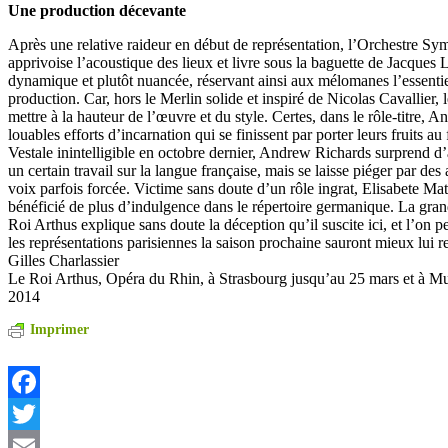
Une production décevante
Après une relative raideur en début de représentation, l’Orchestre 
apprivoise l’acoustique des lieux et livre sous la baguette de Jacques
dynamique et plutôt nuancée, réservant ainsi aux mélomanes l’essentiel
production. Car, hors le Merlin solide et inspiré de Nicolas Cavallier, 
mettre à la hauteur de l’œuvre et du style. Certes, dans le rôle-titre, 
louables efforts d’incarnation qui se finissent par porter leurs fruits au
Vestale inintelligible en octobre dernier, Andrew Richards surprend 
un certain travail sur la langue française, mais se laisse piéger par des 
voix parfois forcée. Victime sans doute d’un rôle ingrat, Elisabete Mat
bénéficié de plus d’indulgence dans le répertoire germanique. La grand
Roi Arthus explique sans doute la déception qu’il suscite ici, et l’on 
les représentations parisiennes la saison prochaine sauront mieux lui re
Gilles Charlassier
Le Roi Arthus, Opéra du Rhin, à Strasbourg jusqu’au 25 mars et à Mul
2014
Imprimer
Facebook
Twitter