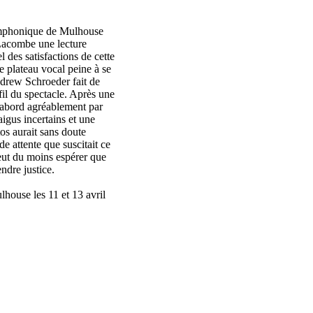
Symphonique de Mulhouse
 Lacombe une lecture
 des satisfactions de cette
le plateau vocal peine à se
Andrew Schroeder fait de
 fil du spectacle. Après une
d’abord agréablement par
aigus incertains et une
os aurait sans doute
e attente que suscitait ce
peut du moins espérer que
ndre justice.
house les 11 et 13 avril