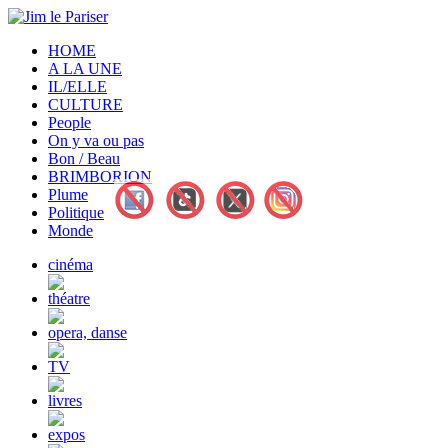
HOME
A LA UNE
IL/ELLE
CULTURE
People
On y va ou pas
Bon / Beau
BRIMBORION
Plume
Politique
Monde
cinéma
théatre
opera, danse
TV
livres
expos