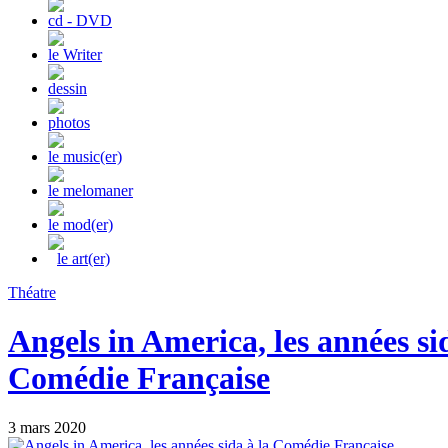
cd - DVD
le Writer
dessin
photos
le music(er)
le melomaner
le mod(er)
le art(er)
Théatre
Angels in America, les années si
Comédie Française
3 mars 2020