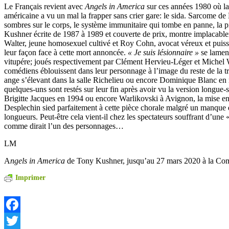
Le Français revient avec
Angels in America
sur ces années 1980 où 
américaine a vu un mal la frapper sans crier gare: le sida. Sarcome de
sombres sur le corps, le système immunitaire qui tombe en panne, la 
Kushner écrite de 1987 à 1989 et couverte de prix, montre implacab
Walter, jeune homosexuel cultivé et Roy Cohn, avocat véreux et puissa
leur façon face à cette mort annoncée.
« Je suis lésionnaire »
se lament
vitupére; joués respectivement par Clément Hervieu-Léger et Michel 
comédiens éblouissent dans leur personnage à l’image du reste de la t
ange s’élevant dans la salle Richelieu ou encore Dominique Blanc e
quelques-uns sont restés sur leur fin après avoir vu la version longue
Brigitte Jacques en 1994 ou encore Warlikovski à Avignon, la mise e
Desplechin sied parfaitement à cette pièce chorale malgré un manque
longueurs. Peut-être cela vient-il chez les spectateurs souffrant d’une 
comme dirait l’un des personnages…
LM
A
ngels in America
de Tony Kushner, jusqu’au 27 mars 2020 à la Com
Imprimer
Facebook