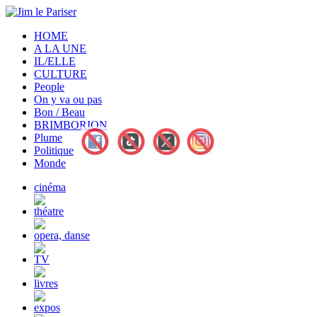
HOME
A LA UNE
IL/ELLE
CULTURE
People
On y va ou pas
Bon / Beau
BRIMBORION
Plume
Politique
Monde
cinéma
théatre
opera, danse
TV
livres
expos