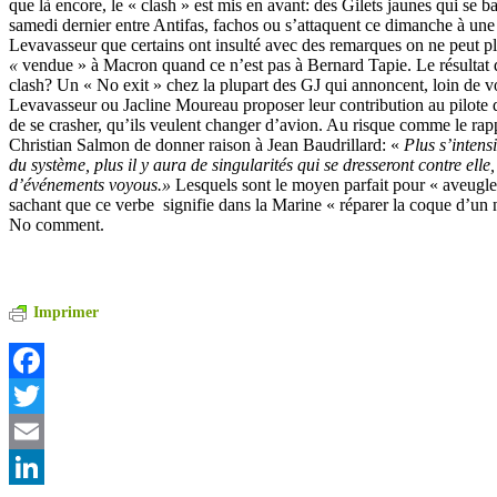
que là encore, le « clash » est mis en avant: des Gilets jaunes qui se b
samedi dernier entre Antifas, fachos ou s’attaquent ce dimanche à une 
Levavasseur que certains ont insulté avec des remarques on ne peut pl
«
vendue » à Macron quand ce n’est pas à Bernard Tapie. Le résultat d
clash? Un « No exit » chez la plupart des GJ qui annoncent, loin de 
Levavasseur ou Jacline Moureau proposer leur contribution au pilote d
de se crasher, qu’ils veulent changer d’avion. Au risque comme le rapp
Christian Salmon de donner raison à Jean Baudrillard: «
Plus s’intensi
du système, plus il y aura de singularités qui se dresseront contre elle,
d’événements voyous.»
Lesquels sont le moyen parfait pour « aveugle
sachant que ce verbe signifie dans la Marine « réparer la coque d’un n
No comment.
Imprimer
Facebook
Twitter
Email