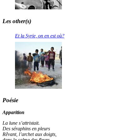
Les other(s)
Et la Syrie, on en est où?
Poésie
Apparition
La lune s’attristait.
Des séraphins en pleurs
Rêvant, l’archet aux doigts,
dans le calme des fleurs