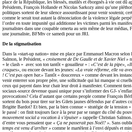
place de la République, les blessés, mutilés et éborgnés à vie ont dû 
Présidents, François Hollande et Nicolas Sarkozy ainsi qu’une pléthor
politiques sortent de leur silence assourdissant pour venir soutenir, cer
comme le serait tout autant la dénonciation de la violence légale perpét
l’ordre en toute impunité qui additionne les victimes parmi les manifest
journalistes dans une coupable omerta au sein même de leur médias, 
une journaliste, BFMtv ce samedi pour un JRI.
De la stigmatisation
Dans la «start-up nation» mise en place par Emmanuel Macron selon l
Salmon, le Président,
« croisement de De Gaulle et de Xavier Niel »
n
« le clash » avec son ton tantôt « gouailleur » :
«C’est de la pipe», «I
craques»,
ou encore devant les jeunes:
«La vraie réforme, elle va avec
! C’est pas open bar.»
Tantôt « doucereux » comme devant les instance
venir enterrer son propre père, une sollicitude qui lui manque si cruel
ceux qui payent dans leur chair leur droit à manifester. Comment tient-
sociaux-source devenue quasi unique pour s’informer des GJ- s’enfla
provocations? Cela d’autant que certains people comme François Bé
sortent du bois pour tirer sur les Gilets jaunes défendus par d’autres 
Brigitte Bardot? Et bien, par la bien connue « stratégie de la tension »
le passé : on finit toujours face à la peur par se ranger du côté du pou
mouvement social a vocation à s’épuiser »
rappelle Christian Salmon
d’entre vous pensaient que
« Ça ne passerait pas Noël? »
. Sans oubl
temps est venu d’arrêter »
comme le martèlent à l’envi députés et mi