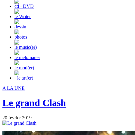
cd - DVD
le Writer
dessin
photos
le music(er)
le melomaner
le mod(er)
le art(er)
A LA UNE
Le grand Clash
20 février 2019