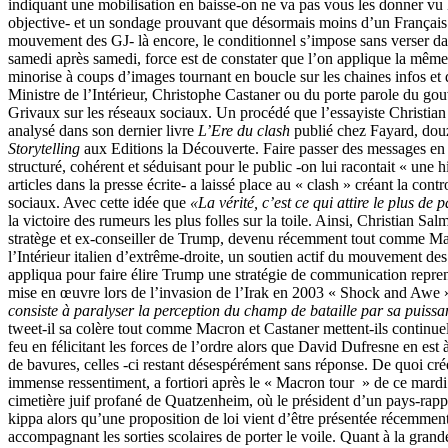
indiquant une mobilisation en baisse-on ne va pas vous les donner vu
objective- et un sondage prouvant que désormais moins d’un Français 
mouvement des GJ- là encore, le conditionnel s’impose sans verser d
samedi après samedi, force est de constater que l’on applique la même 
minorise à coups d’images tournant en boucle sur les chaines infos et
Ministre de l’Intérieur, Christophe Castaner ou du porte parole du g
Grivaux sur les réseaux sociaux. Un procédé que l’essayiste Christia
analysé dans son dernier livre
L’Ere du clash
publié chez Fayard, douz
Storytelling
aux Editions la Découverte. Faire passer des messages en l
structuré, cohérent et séduisant pour le public -on lui racontait « une h
articles dans la presse écrite- a laissé place au « clash » créant la cont
sociaux. Avec cette idée que
«La vérité, c’est ce qui attire le plus de 
la victoire des rumeurs les plus folles sur la toile. Ainsi, Christian Sa
stratège et ex-conseiller de Trump, devenu récemment tout comme Mat
l’Intérieur italien d’extrême-droite, un soutien actif du mouvement des
appliqua pour faire élire Trump une stratégie de communication reprena
mise en œuvre lors de l’invasion de l’Irak en 2003 « Shock and Awe »
consiste à paralyser la perception du champ de bataille par sa puissa
tweet-il sa colère tout comme Macron et Castaner mettent-ils continuel
feu en félicitant les forces de l’ordre alors que David Dufresne en est
de bavures, celles -ci restant désespérément sans réponse. De quoi cré
immense ressentiment, a fortiori après le « Macron tour » de ce mardi 1
cimetière juif profané de
Quatzenheim
, où le président d’un pays-rappe
kippa alors qu’une proposition de loi vient d’être présentée récemmen
accompagnant les sorties scolaires de porter le voile. Quant à la grand