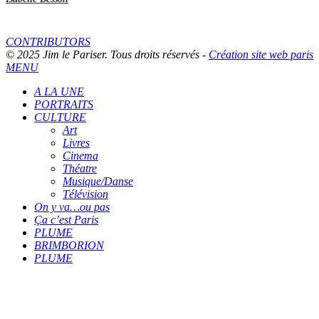
CONTRIBUTORS
© 2025 Jim le Pariser. Tous droits réservés -
Création site web paris
MENU
A LA UNE
PORTRAITS
CULTURE
Art
Livres
Cinema
Théatre
Musique/Danse
Télévision
On y va…ou pas
Ça c’est Paris
PLUME
BRIMBORION
PLUME