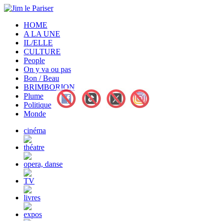
HOME
A LA UNE
IL/ELLE
CULTURE
People
On y va ou pas
Bon / Beau
BRIMBORION
Plume
Politique
Monde
cinéma
théatre
opera, danse
TV
livres
expos