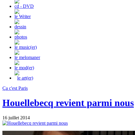
cd - DVD
le Writer
dessin
photos
le music(er)
le melomaner
le mod(er)
le art(er)
Ça c'est Paris
Houellebecq revient parmi nous
16 juillet 2014