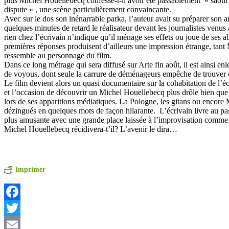
plus Michel Houellebecq confesse-t-il avoir été passablement « saoul l
dispute « , une scène particulièrement convaincante.
Avec sur le dos son inénarrable parka, l’auteur avait su préparer son a
quelques minutes de retard le réalisateur devant les journalistes venus 
rien chez l’écrivain n’indique qu’il ménage ses effets ou joue de ses a
premières réponses produisent d’ailleurs une impression étrange, tan
ressemble au personnage du film.
Dans ce long métrage qui sera diffusé sur Arte fin août, il est ainsi e
de voyous, dont seule la carrure de déménageurs empêche de trouver 
Le film devient alors un quasi documentaire sur la cohabitation de l’éc
et l’occasion de découvrir un Michel Houellebecq plus drôle bien que 
lors de ses apparitions médiatiques. La Pologne, les gitans ou encore 
dézingués en quelques mots de façon hilarante. L’écrivain livre au p
plus amusante avec une grande place laissée à l’improvisation comme l
Michel Houellebecq récidivera-t’il? L’avenir le dira…
Imprimer
Facebook
Twitter