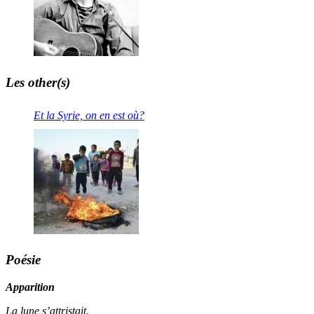
Les other(s)
Et la Syrie, on en est où?
Poésie
Apparition
La lune s’attristait.