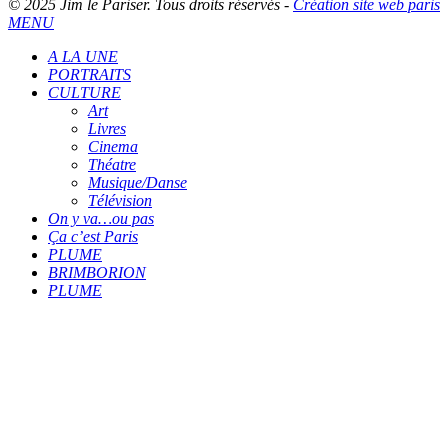
© 2025 Jim le Pariser. Tous droits réservés -
Création site web paris
MENU
A LA UNE
PORTRAITS
CULTURE
Art
Livres
Cinema
Théatre
Musique/Danse
Télévision
On y va…ou pas
Ça c’est Paris
PLUME
BRIMBORION
PLUME