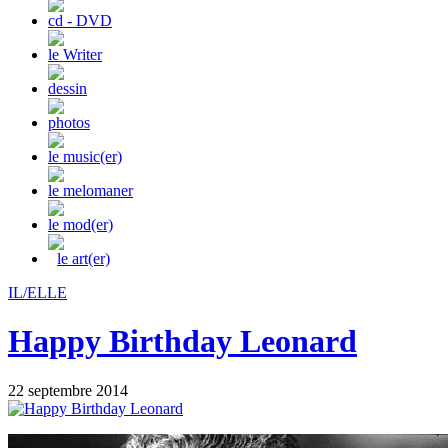
cd - DVD
le Writer
dessin
photos
le music(er)
le melomaner
le mod(er)
le art(er)
IL/ELLE
Happy Birthday Leonard
22 septembre 2014