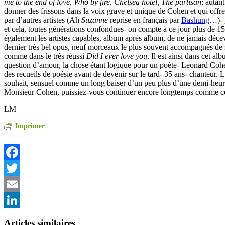
me to the end of love, Who by fire, Chelsea hotel, The partisan
; autan
donner des frissons dans la voix grave et unique de Cohen et qui offre
par d’autres artistes (Ah
Suzanne
reprise en français par
Bashung
…)- 
et cela, toutes générations confondues- on compte à ce jour plus de 15
également les artistes capables, album après album, de ne jamais déc
dernier très bel opus, neuf morceaux le plus souvent accompagnés de s
comme dans le très réussi
Did I ever love you
. Il est ainsi dans cet a
question d’amour, la chose étant logique pour un poète- Leonard Coh
des recueils de poésie avant de devenir sur le tard- 35 ans- chanteur. L
souhait, sensuel comme un long baiser d’un peu plus d’une demi-heur
Monsieur Cohen, puissiez-vous continuer encore longtemps comme 
LM
Imprimer
Facebook
Twitter
Email
LinkedIn
Articles similaires