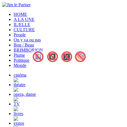
HOME
A LA UNE
IL/ELLE
CULTURE
People
On y va ou pas
Bon / Beau
BRIMBORION
Plume
Politique
Monde
cinéma
théatre
opera, danse
TV
livres
expos