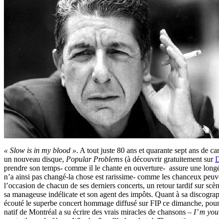
« Slow is in my blood »
. A tout juste 80 ans et quarante sept ans de c
un nouveau disque,
Popular Problems
(à découvrir gratuitement sur
D
prendre son temps- comme il le chante en ouverture- assure une long
n’a ainsi pas changé-la chose est rarissime- comme les chanceux peuve
l’occasion de chacun de ses derniers concerts, un retour tardif sur scè
sa manageuse indélicate et son agent des impôts. Quant à sa discographi
écouté le superbe concert hommage diffusé sur FIP ce dimanche, pou
natif de Montréal a su écrire des vrais miracles de chansons –
I’ m yo