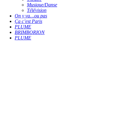
Musique/Danse
Télévision
On y va…ou pas
Ça c’est Paris
PLUME
BRIMBORION
PLUME