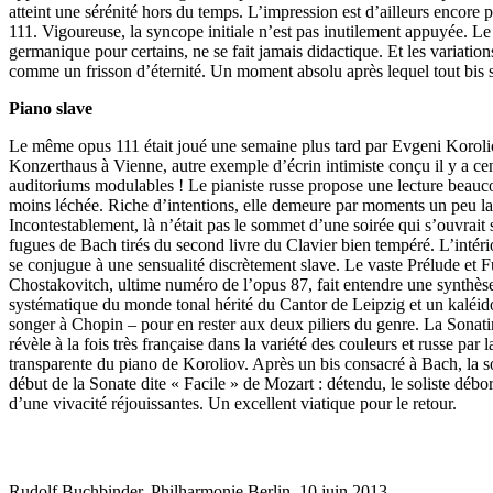
atteint une sérénité hors du temps. L’impression est d’ailleurs encore 
111. Vigoureuse, la syncope initiale n’est pas inutilement appuyée. Le 
germanique pour certains, ne se fait jamais didactique. Et les variation
comme un frisson d’éternité. Un moment absolu après lequel tout bis se
Piano slave
Le même opus 111 était joué une semaine plus tard par Evgeni Koroli
Konzerthaus à Vienne, autre exemple d’écrin intimiste conçu il y a cen
auditoriums modulables ! Le pianiste russe propose une lecture beauc
moins léchée. Riche d’intentions, elle demeure par moments un peu l
Incontestablement, là n’était pas le sommet d’une soirée qui s’ouvrait 
fugues de Bach tirés du second livre du Clavier bien tempéré. L’intério
se conjugue à une sensualité discrètement slave. Le vaste Prélude et 
Chostakovitch, ultime numéro de l’opus 87, fait entendre une synthèse
systématique du monde tonal hérité du Cantor de Leipzig et un kaléid
songer à Chopin – pour en rester aux deux piliers du genre. La Sonati
révèle à la fois très française dans la variété des couleurs et russe par 
transparente du piano de Koroliov. Après un bis consacré à Bach, la so
début de la Sonate dite « Facile » de Mozart : détendu, le soliste débor
d’une vivacité réjouissantes. Un excellent viatique pour le retour.
Rudolf Buchbinder, Philharmonie Berlin, 10 juin 2013