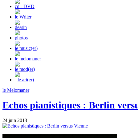
cd - DVD
le Writer
dessin
photos
le music(er)
le melomaner
le mod(er)
le art(er)
le Melomaner
Echos pianistiques : Berlin vers
24 juin 2013