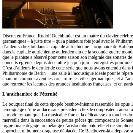
Discret en France, Rudolf Buchbinder est un maître du clavier célébré 
germaniques – à juste titre – qui a plusieurs fois joué avec le Philhar
d’ailleurs chez lui dans la capitale autrichienne – originaire de Bohême,
dans la capitale autrichienne au lendemain de la seconde guerre mondi
que le pianiste a réservé pour cette saison son intégrale des sonates de
concerts égrenés depuis décembre jusqu’à juin – enregistrés pour une 
C’est d’ailleurs le dernier de cette série que nous avons entendu dans
Philharmonie de Berlin – une salle à l’acoustique idéale pour le répert
chambre comme savent les construire les villes germaniques, et à l’au
que regretter les lacunes des grandes institutions françaises, et en par
L’antichambre de l’éternité
Le bouquet final de cette épopée beethovénienne rassemble les opus 1
témoignage d’une audace sans précédent chez le compositeur, aussi i
la mode romantique. La musicalité fine et la délicatesse du toucher du p
merveille dans la succession de petites pièces qui composent la Sonat
fugue finale dégage un mélange d’aristocratie naturelle et de simplicité
approche, ni humeur orageuse déplacée. Ce Beethoven-là a dépassé ses