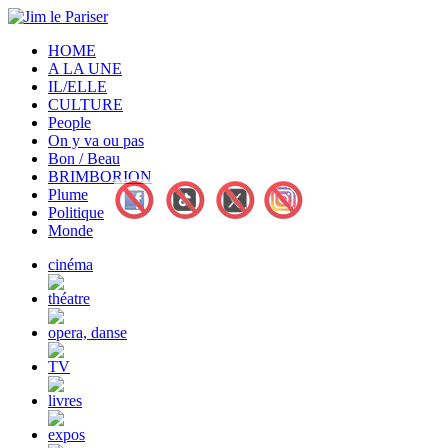
HOME
A LA UNE
IL/ELLE
CULTURE
People
On y va ou pas
Bon / Beau
BRIMBORION
Plume
Politique
Monde
cinéma
théatre
opera, danse
TV
livres
expos