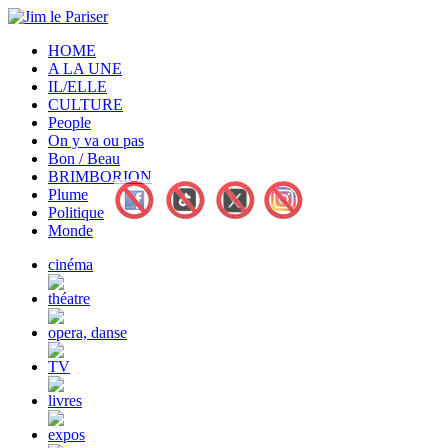
HOME
A LA UNE
IL/ELLE
CULTURE
People
On y va ou pas
Bon / Beau
BRIMBORION
Plume
Politique
Monde
cinéma
théatre
opera, danse
TV
livres
expos