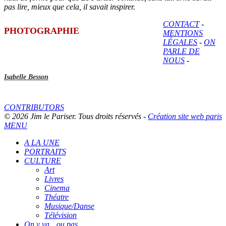
pas lire, mieux que cela, il savait inspirer.
CONTACT
-
PHOTOGRAPHIE
MENTIONS
LÉGALES
-
ON
PARLE DE
NOUS
-
Isabelle Besson
CONTRIBUTORS
© 2026 Jim le Pariser. Tous droits réservés -
Création site web paris
MENU
A LA UNE
PORTRAITS
CULTURE
Art
Livres
Cinema
Théatre
Musique/Danse
Télévision
On y va…ou pas