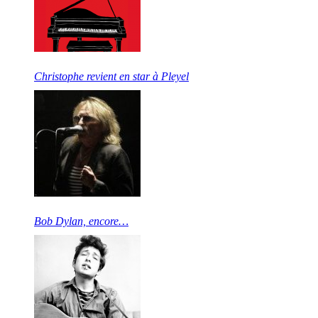
Christophe revient en star à Pleyel
Bob Dylan, encore…