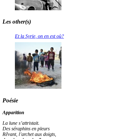
Les other(s)
Et la Syrie, on en est où?
Poésie
Apparition
La lune s’attristait.
Des séraphins en pleurs
Rêvant, l’archet aux doigts,