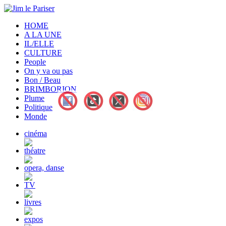
HOME
A LA UNE
IL/ELLE
CULTURE
People
On y va ou pas
Bon / Beau
BRIMBORION
Plume
Politique
Monde
cinéma
théatre
opera, danse
TV
livres
expos