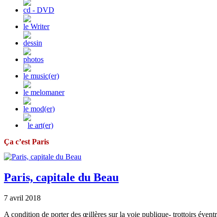
cd - DVD
le Writer
dessin
photos
le music(er)
le melomaner
le mod(er)
le art(er)
Ça c’est Paris
Paris, capitale du Beau
7 avril 2018
A condition de porter des œillères sur la voie publique- trottoirs évent