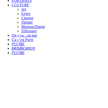
PORTRAITS
CULTURE
Art
Livres
Cinema
Théatre
Musique/Danse
Télévision
On y va…ou pas
Ça c’est Paris
PLUME
BRIMBORION
PLUME