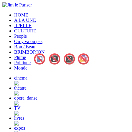
HOME
A LA UNE
IL/ELLE
CULTURE
People
On y va ou pas
Bon / Beau
BRIMBORION
Plume
Politique
Monde
cinéma
théatre
opera, danse
TV
livres
expos