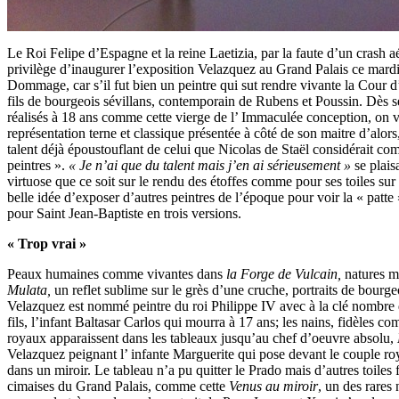
Le Roi Felipe d’Espagne et la reine Laetizia, par la faute d’un crash a
privilège d’inaugurer l’exposition Velazquez au Grand Palais ce mard
Dommage, car s’il fut bien un peintre qui sut rendre vivante la Cour d
fils de bourgeois sévillans, contemporain de Rubens et Poussin. Dès s
réalisés à 18 ans comme cette vierge de l’ Immaculée conception, on v
représentation terne et classique présentée à côté de son maitre d’alor
talent déjà époustouflant de celui que Nicolas de Staël considérait co
peintres ».
« Je n’ai que du talent mais j’en ai sérieusement »
se plais
virtuose que ce soit sur le rendu des étoffes comme pour ses toiles sur l
belle idée d’exposer d’autres peintres de l’époque pour voir la « pat
pour Saint Jean-Baptiste en trois versions.
« Trop vrai »
Peaux humaines comme vivantes dans
la Forge de Vulcain,
natures 
Mulata,
un reflet sublime sur le grès d’une cruche, portraits de bourg
Velazquez est nommé peintre du roi Philippe IV avec à la clé nombre 
fils, l’infant Baltasar Carlos qui mourra à 17 ans; les nains, fidèles 
royaux apparaissent dans les tableaux jusqu’au chef d’oeuvre absolu,
Velazquez peignant l’ infante Marguerite qui pose devant le couple roya
dans un miroir. Le tableau n’a pu quitter le Prado mais d’autres toiles 
cimaises du Grand Palais, comme cette
Venus au miroir
, un des rares 