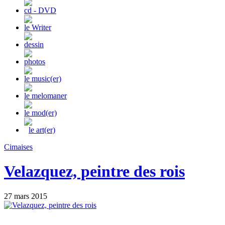
cd - DVD
le Writer
dessin
photos
le music(er)
le melomaner
le mod(er)
le art(er)
Cimaises
Velazquez, peintre des rois
27 mars 2015