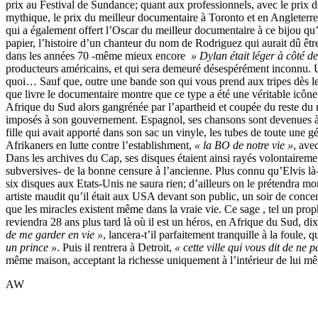
prix au Festival de Sundance; quant aux professionnels, avec le prix d
mythique, le prix du meilleur documentaire à Toronto et en Angleterr
qui a également offert l’Oscar du meilleur documentaire à ce bijou qu’
papier, l’histoire d’un chanteur du nom de Rodriguez qui aurait dû ê
dans les années 70 -même mieux encore
» Dylan était léger à côté de
producteurs américains, et qui sera demeuré désespérément inconnu. 
quoi… Sauf que, outre une bande son qui vous prend aux tripes dès le
que livre le documentaire montre que ce type a été une véritable icône
Afrique du Sud alors gangrénée par l’apartheid et coupée du reste d
imposés à son gouvernement. Espagnol, ses chansons sont devenues à
fille qui avait apporté dans son sac un vinyle, les tubes de toute une g
Afrikaners en lutte contre l’establishment,
« la BO de notre vie »
, ave
Dans les archives du Cap, ses disques étaient ainsi rayés volontairemen
subversives- de la bonne censure à l’ancienne. Plus connu qu’Elvis là-
six disques aux Etats-Unis ne saura rien; d’ailleurs on le prétendra mo
artiste maudit qu’il était aux USA devant son public, un soir de concer
que les miracles existent même dans la vraie vie. Ce sage , tel un prop
reviendra 28 ans plus tard là où il est un héros, en Afrique du Sud, dix
de me garder en vie »
, lancera-t’il parfaitement tranquille à la foule, q
un prince »
. Puis il rentrera à Detroit,
« cette ville qui vous dit de ne p
même maison, acceptant la richesse uniquement à l’intérieur de lui m
AW