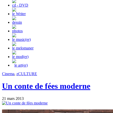
cd - DVD
le Writer
dessin
photos
le music(er)
le melomaner
le mod(er)
le art(er)
Cinema
,
zCULTURE
Un conte de fées moderne
21 mars 2013