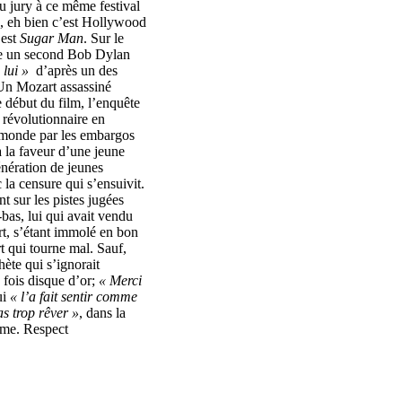
u jury à ce même festival
e, eh bien c’est Hollywood
est
Sugar Man
. Sur le
tre un second Bob Dylan
 lui »
d’après un des
Un Mozart assassiné
 début du film, l’enquête
 révolutionnaire en
u monde par les embargos
 la faveur d’une jeune
énération de jeunes
c la censure qui s’ensuivit.
t sur les pistes jugées
bas, lui qui avait vendu
rt, s’étant immolé en bon
t qui tourne mal. Sauf,
hète qui s’ignorait
 fois disque d’or;
« Merci
ui
« l’a fait sentir comme
as trop rêver »
, dans la
ême. Respect