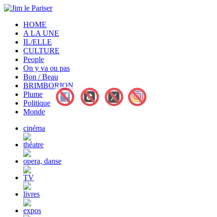
HOME
A LA UNE
IL/ELLE
CULTURE
People
On y va ou pas
Bon / Beau
BRIMBORION
Plume
Politique
Monde
cinéma
théatre
opera, danse
TV
livres
expos