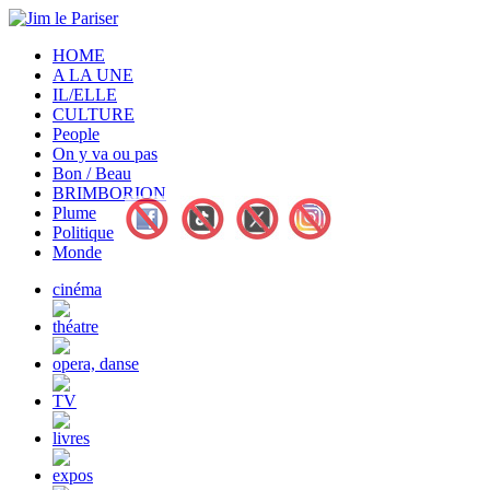
HOME
A LA UNE
IL/ELLE
CULTURE
People
On y va ou pas
Bon / Beau
BRIMBORION
Plume
Politique
Monde
cinéma
théatre
opera, danse
TV
livres
expos