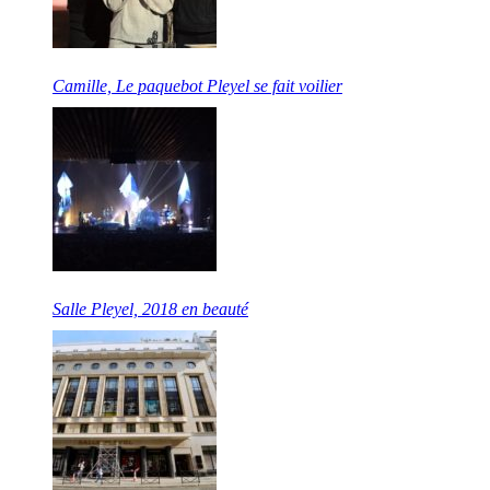
Camille, Le paquebot Pleyel se fait voilier
Salle Pleyel, 2018 en beauté