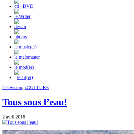
cd - DVD
le Writer
dessin
photos
le music(er)
le melomaner
le mod(er)
le art(er)
Télévision
,
zCULTURE
Tous sous l’eau!
2 avril 2016