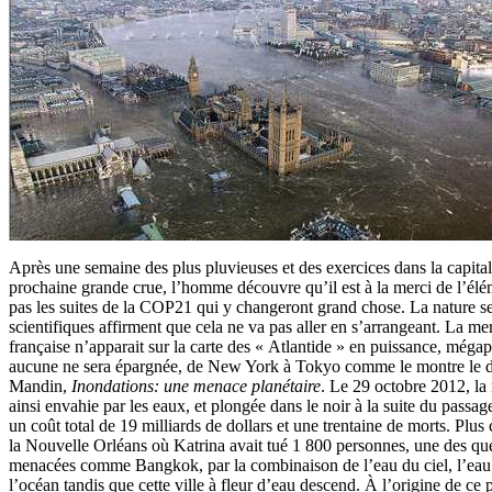
Après une semaine des plus pluvieuses et des exercices dans la capitale
prochaine grande crue, l’homme découvre qu’il est à la merci de l’élé
pas les suites de la COP21 qui y changeront grand chose. La nature se
scientifiques affirment que cela ne va pas aller en s’arrangeant. La me
française n’apparait sur la carte des « Atlantide » en puissance, méga
aucune ne sera épargnée, de New York à Tokyo comme le montre le 
Mandin,
Inondations: une menace planétaire
. Le 29 octobre 2012, la
ainsi envahie par les eaux, et plongée dans le noir à la suite du pass
un coût total de 19 milliards de dollars et une trentaine de morts. Pl
la Nouvelle Orléans où Katrina avait tué 1 800 personnes, une des que
menacées comme Bangkok, par la combinaison de l’eau du ciel, l’eau 
l’océan tandis que cette ville à fleur d’eau descend. À l’origine de ce