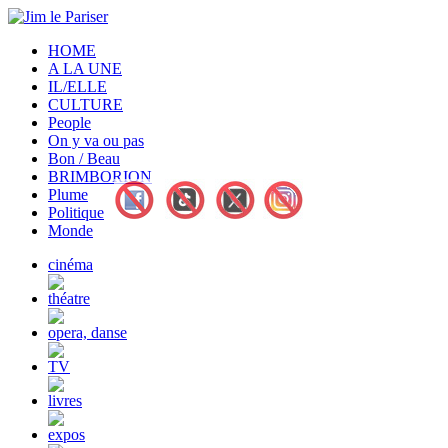
HOME
A LA UNE
IL/ELLE
CULTURE
People
On y va ou pas
Bon / Beau
BRIMBORION
Plume
Politique
Monde
cinéma
théatre
opera, danse
TV
livres
expos