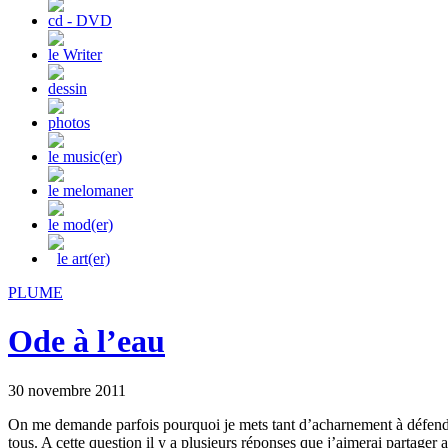
cd - DVD
le Writer
dessin
photos
le music(er)
le melomaner
le mod(er)
le art(er)
PLUME
Ode à l’eau
30 novembre 2011
On me demande parfois pourquoi je mets tant d’acharnement à défendr
tous. A cette question il y a plusieurs réponses que j’aimerai partager 