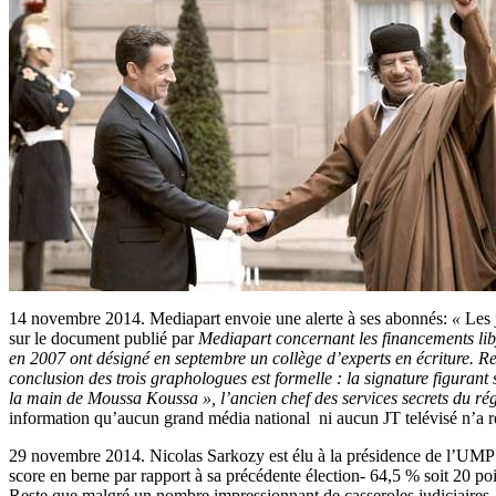
14 novembre 2014. Mediapart envoie une alerte à ses abonnés:
«
Les 
sur le document publié par
Mediapart
concernant les financements li
en 2007 ont désigné en septembre un collège d’experts en écriture. R
conclusion des trois graphologues est formelle : la signature figurant
la main de Moussa Koussa », l’ancien chef des services secrets du ré
information qu’aucun grand média national ni aucun JT telévisé n’a
29 novembre 2014. Nicolas Sarkozy est élu à la présidence de l’UM
score en berne par rapport à sa précédente élection- 64,5 % soit 20 p
Reste que malgré un nombre impressionnant de casseroles judiciaires-a