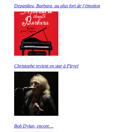
Depardieu, Barbara, au plus fort de l’émotion
Christophe revient en star à Pleyel
Bob Dylan, encore…