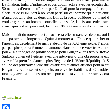
Bygmalion, trafic d’influence et corruption active avec les écoutes dans
50 millions d’euros « offerts » par Kadhafi pour la campagne du cand
électeurs de l’UMP ont à nouveau parié sur cet homme qui dit revenir 
n’aura pas tenu plus de deux ans loin de la scène politique, au grand 
vouloir garder son homme pour elle toute seule, la laissant seule juste
« ménages » d’ex-président, facturés 100 000 euros les 45 minutes de
Mais l’attrait du pouvoir, cet air qui se raréfie au passage de ceux qui 
s’en passer bien longtemps. Quitte à montrer à la France que tricher 
l’argent est décidément le maître absolu de ce XXI ème siècle. Nicolas
pas pas plus que sa femme qui annonce dans Point de vue être « am
jour ». Neuf pages de publireportage pour Bulgari-
« des bijoux merve
Sarkozy qui en est l’égérie, avec une interview d’une obséquiosité éc
avez été la première dame la plus élégante de la Vème République). Son
en une des journaux et elle sur les abribus et autres affiches pour la 
Bulgari. L’overdose bat son plein, on envie les habitants de Grenoble
first lady avec la suppression de la pub dans la ville. Leur reste Nicol
France…
Imprimer