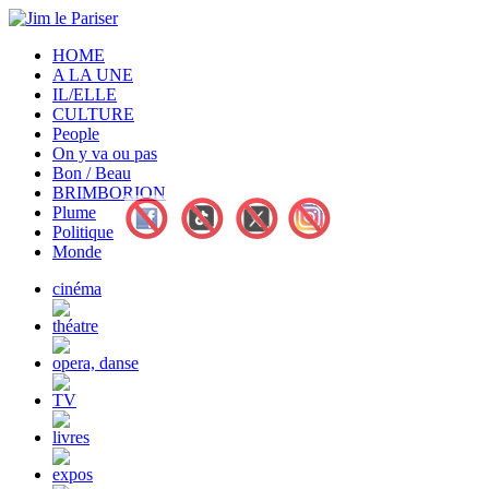
HOME
A LA UNE
IL/ELLE
CULTURE
People
On y va ou pas
Bon / Beau
BRIMBORION
Plume
Politique
Monde
cinéma
théatre
opera, danse
TV
livres
expos