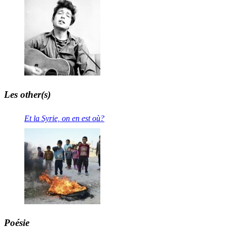
Les other(s)
Et la Syrie, on en est où?
Poésie