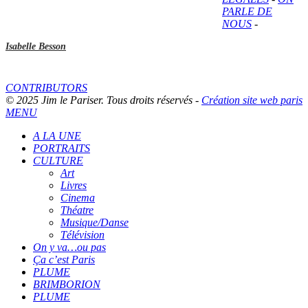
PARLE DE
NOUS
-
Isabelle Besson
CONTRIBUTORS
© 2025 Jim le Pariser. Tous droits réservés -
Création site web paris
MENU
A LA UNE
PORTRAITS
CULTURE
Art
Livres
Cinema
Théatre
Musique/Danse
Télévision
On y va…ou pas
Ça c’est Paris
PLUME
BRIMBORION
PLUME