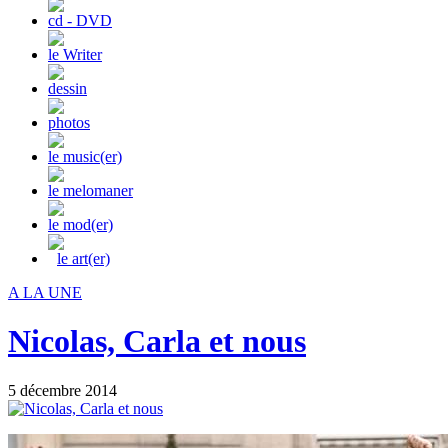
cd - DVD
le Writer
dessin
photos
le music(er)
le melomaner
le mod(er)
le art(er)
A LA UNE
Nicolas, Carla et nous
5 décembre 2014