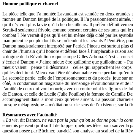
Homme politique et charnel
La pièce telle que l’a montée Lavaudant est scindée en deux grandes 
montre un Danton fatigué de la politique. Il l’a passionnément aimée, i
qu’il n’y voit plus la vie qu’il cherche ailleurs. Il préfère définitivemen
Serait-il seulement frivole, comme pensent certains de ses amis qui le
combat ? Ne verrait-il pas qu’il est lui-même déjà ciblé par les ayatoll
manipulent le peuple dont ils se prétendent les hérauts ? Peut-être, po
Danton magistralement interprété par Patrick Pineau est surtout plus ch
chair de l’humain qu’il honore et défend face à l’implacable raison as
« dogme de la Révolution » que campe Gilles Arbona. C’est la conscien
s’écrier à Danton « J’aime mieux être guillotiné que guillotineur. » Pa
mieux valent – pense-t-il désormais – celles qui rapprochent les corps e
qui les déchirent. Mieux vaut être déraisonnable en se perdant qu’en tr
La seconde partie, celle de l’emprisonnement et du procès, joue sur u
côté, la condamnation magistrale du mensonge révolutionnaire et de l’a
l’amitié de ceux qui vont mourir, avec en contrepoint les figures de J
de Danton, et celle de Lucile (Julie Pouillon) la femme de Camille D
accompagnent dans la mort ceux qu’elles aiment. La passion charnell
presque métaphysique – méditation sur le sens de l’existence, sur la 
Résonances avec l’actualité
« La vie
, dit Danton,
ne vaut pas la peur qu’on se donne pour la cons
ennemis pensent qu’il suffit de frapper quelques têtes pour sauver la p
question posée par Büchner, par-delà son analyse au scalpel de la Révo