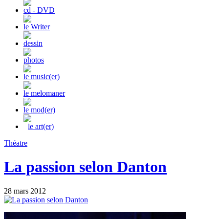
cd - DVD
le Writer
dessin
photos
le music(er)
le melomaner
le mod(er)
le art(er)
Théatre
La passion selon Danton
28 mars 2012