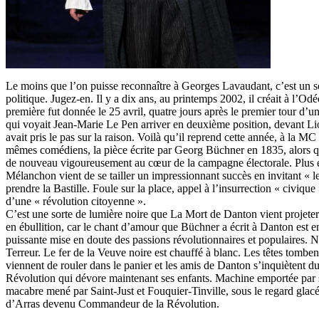
Le moins que l’on puisse reconnaître à Georges Lavaudant, c’est un s
politique. Jugez-en. Il y a dix ans, au printemps 2002, il créait à l’
première fut donnée le 25 avril, quatre jours après le premier tour d’un
qui voyait Jean-Marie Le Pen arriver en deuxième position, devant L
avait pris le pas sur la raison. Voilà qu’il reprend cette année, à la 
mêmes comédiens, la pièce écrite par Georg Büchner en 1835, alors qu
de nouveau vigoureusement au cœur de la campagne électorale. Plus 
Mélanchon vient de se tailler un impressionnant succès en invitant « 
prendre la Bastille. Foule sur la place, appel à l’insurrection « civique
d’une « révolution citoyenne ».
C’est une sorte de lumière noire que La Mort de Danton vient projeter 
en ébullition, car le chant d’amour que Büchner a écrit à Danton est
puissante mise en doute des passions révolutionnaires et populaires.
Terreur. Le fer de la Veuve noire est chauffé à blanc. Les têtes tomben
viennent de rouler dans le panier et les amis de Danton s’inquiètent d
Révolution qui dévore maintenant ses enfants. Machine emportée par 
macabre mené par Saint-Just et Fouquier-Tinville, sous le regard glac
d’Arras devenu Commandeur de la Révolution.