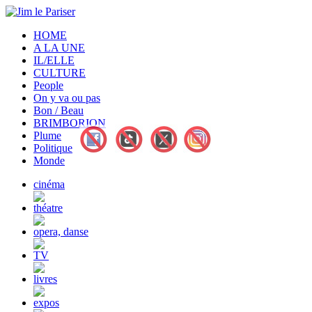
HOME
A LA UNE
IL/ELLE
CULTURE
People
On y va ou pas
Bon / Beau
BRIMBORION
Plume
Politique
Monde
cinéma
théatre
opera, danse
TV
livres
expos