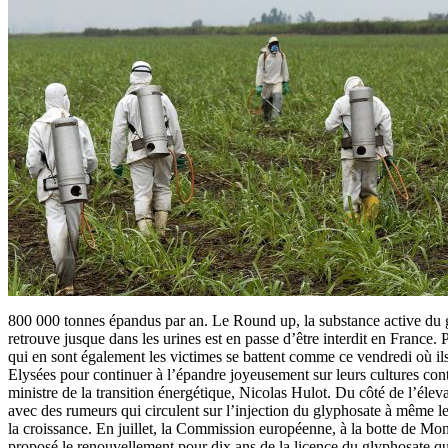
800 000 tonnes épandus par an. Le Round up, la substance active du 
retrouve jusque dans les urines est en passe d’être interdit en France. P
qui en sont également les victimes se battent comme ce vendredi où i
Elysées pour continuer à l’épandre joyeusement sur leurs cultures con
ministre de la transition énergétique, Nicolas Hulot. Du côté de l’éle
avec des rumeurs qui circulent sur l’injection du glyphosate à même le
la croissance. En juillet, la Commission européenne, à la botte de Mon
proposé le renouvellement pour dix ans de la licence du glyphosate qu