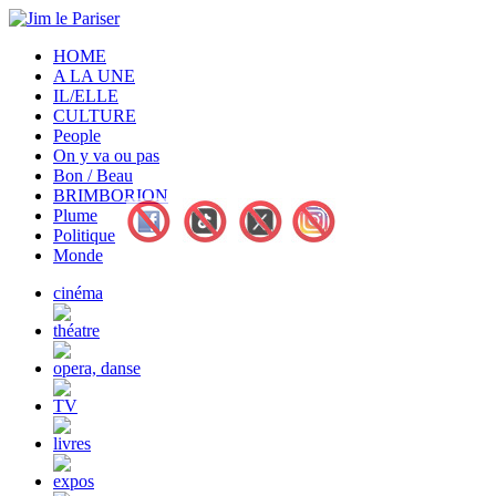
HOME
A LA UNE
IL/ELLE
CULTURE
People
On y va ou pas
Bon / Beau
BRIMBORION
Plume
Politique
Monde
cinéma
théatre
opera, danse
TV
livres
expos