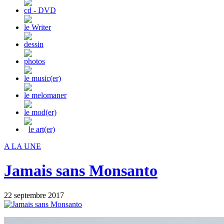
cd - DVD
le Writer
dessin
photos
le music(er)
le melomaner
le mod(er)
le art(er)
A LA UNE
Jamais sans Monsanto
22 septembre 2017