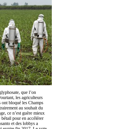
glyphosate, que l’on
ourtant, les agriculteurs
ls ont bloqué les Champs
trairement au souhait du
vage, ce n’est guère mieux
 bétail pour en accélérer
santo et des lobbys a
i expire fin 2017. Le vote