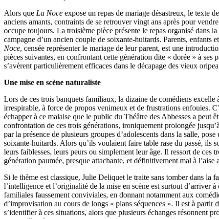
Alors que
La Noce
expose un repas de mariage désastreux, le texte de
anciens amants, contraints de se retrouver vingt ans après pour vendr
occupe toujours. La troisième pièce présente le repas organisé dans l
campagne d’un ancien couple de soixante-huitards. Parents, enfants e
Noce
, censée représenter le mariage de leur parent, est une introduct
pièces suivantes, en confrontant cette génération dite « dorée » à ses pa
s’avèrent particulièrement efficaces dans le décapage des vieux oripea
Une mise en scène naturaliste
Lors de ces trois banquets familiaux, la dizaine de comédiens excelle
irrespirable, à force de propos venimeux et de frustrations enfouies. C’
échapper à ce malaise que le public du Théâtre des Abbesses a peut êtr
confrontation de ces trois générations, ironiquement prolongée jusqu’
par la présence de plusieurs groupes d’adolescents dans la salle, pose 
soixante-huitards. Alors qu’ils voulaient faire table rase du passé, ils 
leurs faiblesses, leurs peurs ou simplement leur âge. Il ressort de ces tr
génération paumée, presque attachante, et définitivement mal à l’aise
Si le thème est classique, Julie Deliquet le traite sans tomber dans la fac
l’intelligence et l’originalité de la mise en scène est surtout d’arriver 
familiales faussement conviviales, en donnant notamment aux comédie
d’improvisation au cours de longs « plans séquences ». Il est à partir de
s’identifier à ces situations, alors que plusieurs échanges résonnent 