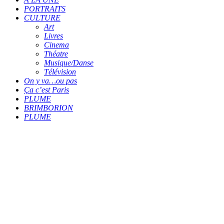
PORTRAITS
CULTURE
Art
Livres
Cinema
Théatre
Musique/Danse
Télévision
On y va…ou pas
Ça c’est Paris
PLUME
BRIMBORION
PLUME