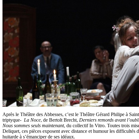
Après le Théâtre des Abbesses, c’est le Théâtre Gérard Philipe à Sain
triptyque-
La Noce
, de Bertolt Brecht,
Derniers remords avant l’oubl
Nous sommes seuls maintenant
, du collectif In Vitro. Toutes trois mi
Deliquet, ces pièces exposent avec distance et humour les difficultés d
huitarde à s’émanciper de ses idéaux.