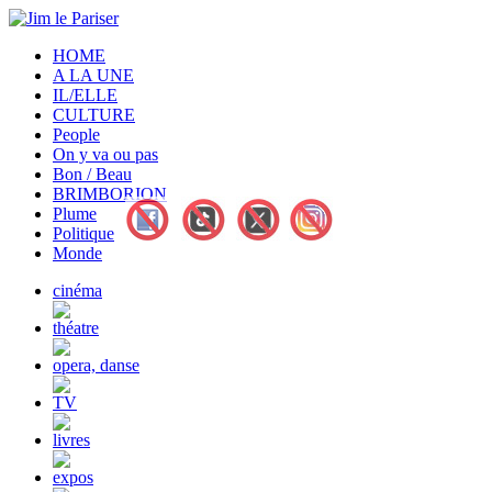
HOME
A LA UNE
IL/ELLE
CULTURE
People
On y va ou pas
Bon / Beau
BRIMBORION
Plume
Politique
Monde
cinéma
théatre
opera, danse
TV
livres
expos