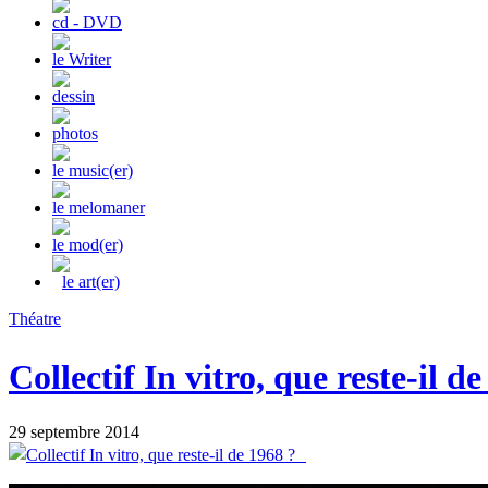
cd - DVD
le Writer
dessin
photos
le music(er)
le melomaner
le mod(er)
le art(er)
Théatre
Collectif In vitro, que reste-il 
29 septembre 2014