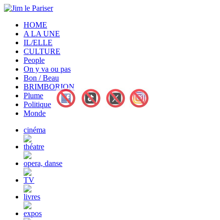
HOME
A LA UNE
IL/ELLE
CULTURE
People
On y va ou pas
Bon / Beau
BRIMBORION
Plume
Politique
Monde
cinéma
théatre
opera, danse
TV
livres
expos