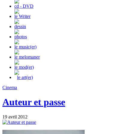
cd - DVD
le Writer
dessin
photos
le music(er)
le melomaner
le mod(er)
le art(er)
Cinema
Auteur et passe
19 avril 2012